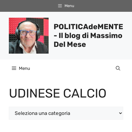
Vai
Menu
al
contenuto
POLITICAdeMENTE
- Il blog di Massimo
Del Mese
Menu
UDINESE CALCIO
Categorie