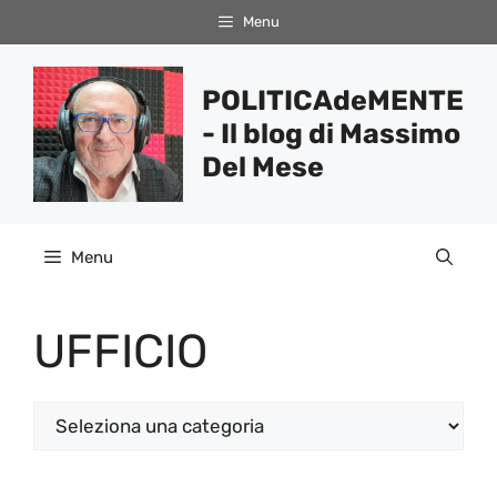
Vai
Menu
al
contenuto
POLITICAdeMENTE
- Il blog di Massimo
Del Mese
Menu
UFFICIO
Categorie