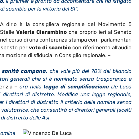
no
, il premier è pronto ad accontentare chi ha istigato
di scambio per la vittoria del SI”.
–
A dirlo è la consigliera regionale del Movimento 5
Stelle
Valeria Ciarambino
che proprio ieri al Senato
nel corso di una conferenza stampa con i parlamentari
 esposto per
voto di scambio
con riferimento all’audio
na mozione di sfiducia in Consiglio regionale. –
a sanità campana,
che vale più del 70% del bilancio
ttori generali che si è nominato senza trasparenza e
enzia –
ora nella
legge di semplificazione
De Luca
 direttori di distretto
.
Modifica una legge regionale,
 i direttori di distretto il criterio delle nomine senza
lutatrice, che consentirà ai direttori generali (scelti
di distretto delle Asl
.
nomine