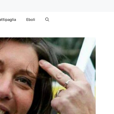
attipaglia
Eboli