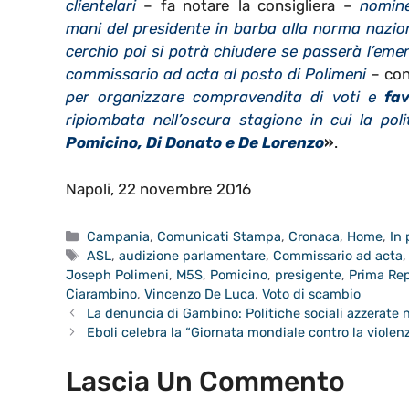
clientelari
– fa notare la consigliera –
nomine
mani del presidente in barba alla norma nazio
cerchio poi si potrà chiudere se passerà l’em
commissario ad acta al posto di Polimeni
– con
per organizzare compravendita di voti e
fav
ripiombata nell’oscura stagione in cui la pol
Pomicino, Di Donato e De Lorenzo
»
.
Napoli, 22 novembre 2016
Categorie
Campania
,
Comunicati Stampa
,
Cronaca
,
Home
,
In
Tag
ASL
,
audizione parlamentare
,
Commissario ad acta
Joseph Polimeni
,
M5S
,
Pomicino
,
presigente
,
Prima Re
Ciarambino
,
Vincenzo De Luca
,
Voto di scambio
La denuncia di Gambino: Politiche sociali azzerate 
Eboli celebra la “Giornata mondiale contro la violen
Lascia Un Commento