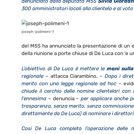
denunciato dalla deputata M5S
Silvia Giorda
300 amministratori locali alla clientela e al voto 
joseph-polimeni-1
del M5S ha annunciato la presentazione di un
della riunione a porte chiuse di De Luca con ‘e u
L’obiettivo di De Luca è mettere le
mani sull
regionale
– attacca Ciarambino. –
Dopo i dire
merito con una legge regionale ad hoc
– evid
chiude il cerchio delle nomine clientelari con i
l’ennesima
– denuncia –
per applicare anche per
trasparenza, senza merito, senza commissione va
direttamente da De Luca) di nominare i direttori 
Cosi De Luca completa l’operazione delle 