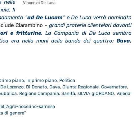
 nelle
Vincenzo De Luca
nale
.
Il
endamento “
ad De Lucam
” e De Luca verrà nominato
clude Ciarambino –
grandi praterie clientelari davanti
ori e fritturine
. La Campania di De Luca sembra
itica era nella mani della banda dei quattro:
Gava,
 primo piano
,
In primo piano
,
Politica
,
De Lorenzo
,
Di Donato
,
Gava
,
Giunta Regionale
,
Governatore
,
pubblica
,
Regione Campania
,
Sanità
,
sILVIA gIORDANO
,
Valeria
nell’Agro-nocerino-sarnese
za di genere”