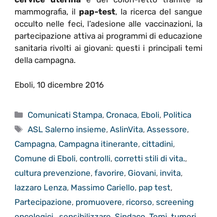
mammografia, il
pap-test
, la ricerca del sangue
occulto nelle feci, l’adesione alle vaccinazioni, la
partecipazione attiva ai programmi di educazione
sanitaria rivolti ai giovani: questi i principali temi
della campagna.
Eboli, 10 dicembre 2016
Categorie
Comunicati Stampa
,
Cronaca
,
Eboli
,
Politica
Tag
ASL Salerno insieme
,
AslinVita
,
Assessore
,
Campagna
,
Campagna itinerante
,
cittadini
,
Comune di Eboli
,
controlli
,
corretti stili di vita.
,
cultura prevenzione
,
favorire
,
Giovani
,
invita
,
lazzaro Lenza
,
Massimo Cariello
,
pap test
,
Partecipazione
,
promuovere
,
ricorso
,
screening
oncologici.
,
sensibilizzare
,
Sindaco
,
Temi
,
tumori