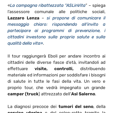
«
La campagna ribattezzata “ASLinVita
” – spiega
l’assessore comunale alle politiche sociali,
Lazzaro Lenza
–
si propone di comunicare il
messaggio chiaro: rispondendo all’invito a
partecipare ai programmi di prevenzione, i
cittadini investono sulla propria salute e sulla
qualità della vita»
.
Il tour raggiungerà Eboli per andare incontro ai
cittadini delle diverse fasce d’età, invitandoli ad
effettuare
visite, controlli,
distribuendo
materiale ed informazioni per soddisfare i bisogni
di salute in tutte le fasi della vita. Un vero e
proprio tour, che vedrà impegnato un grande
camper (truck
) attrezzato dell’
Asl Salerno
.
La diagnosi precoce dei
tumori del seno
, della
cervice uterina
e del colon-retto tramite la