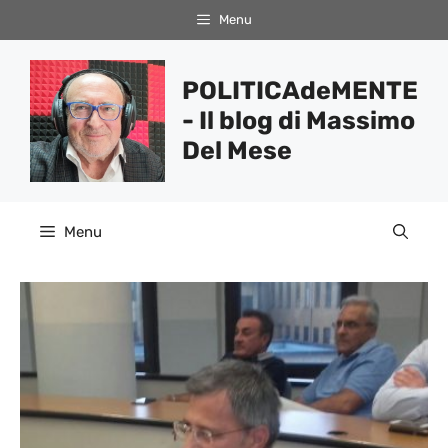
Vai
Menu
al
contenuto
POLITICAdeMENTE
- Il blog di Massimo
Del Mese
Menu