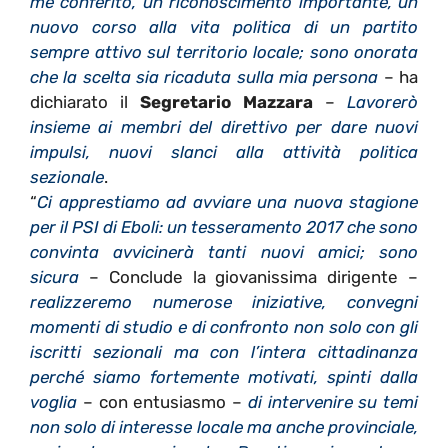
me conferito, un riconoscimento importante, un
nuovo corso alla vita politica di un partito
sempre attivo sul territorio locale; sono onorata
che la scelta sia ricaduta sulla mia persona
– ha
dichiarato il
Segretario Mazzara
–
Lavorerò
insieme ai membri del direttivo per dare nuovi
impulsi, nuovi slanci alla attività politica
sezionale
.
“
Ci apprestiamo ad avviare una nuova stagione
per il PSI di Eboli: un tesseramento 2017 che sono
convinta avvicinerà tanti nuovi amici; sono
sicura
– Conclude la giovanissima dirigente –
realizzeremo numerose iniziative, convegni
momenti di studio e di confronto non solo con gli
iscritti sezionali ma con l’intera cittadinanza
perché siamo fortemente motivati, spinti dalla
voglia
– con entusiasmo –
di intervenire su temi
non solo di interesse locale ma anche provinciale,