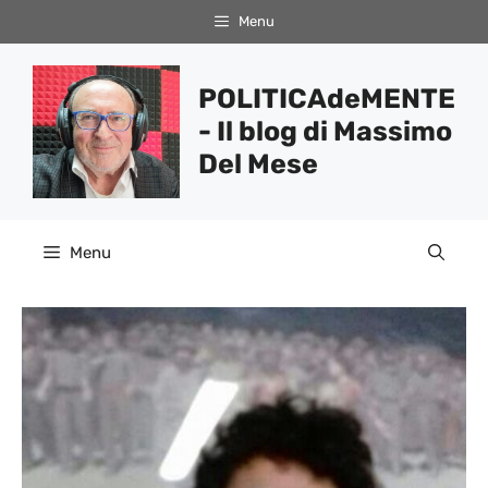
Vai
Menu
al
contenuto
POLITICAdeMENTE
- Il blog di Massimo
Del Mese
Menu