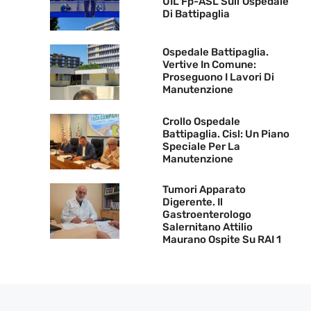
UIL Fp-ASL Sull’Ospedale
Di Battipaglia
Ospedale Battipaglia.
Vertive In Comune:
Proseguono I Lavori Di
Manutenzione
Crollo Ospedale
Battipaglia. Cisl: Un Piano
Speciale Per La
Manutenzione
Tumori Apparato
Digerente. Il
Gastroenterologo
Salernitano Attilio
Maurano Ospite Su RAI 1