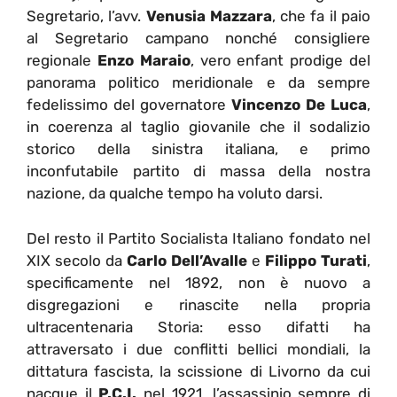
Segretario, l’avv.
Venusia Mazzara
, che fa il paio
al Segretario campano nonché consigliere
regionale
Enzo Maraio
, vero enfant prodige del
panorama politico meridionale e da sempre
fedelissimo del governatore
Vincenzo De Luca
,
in coerenza al taglio giovanile che il sodalizio
storico della sinistra italiana, e primo
inconfutabile partito di massa della nostra
nazione, da qualche tempo ha voluto darsi.
Del resto il Partito Socialista Italiano fondato nel
XIX secolo da
Carlo
Dell’Avalle
e
Filippo Turati
,
specificamente nel 1892, non è nuovo a
disgregazioni e rinascite nella propria
ultracentenaria Storia: esso difatti ha
attraversato i due conflitti bellici mondiali, la
dittatura fascista, la scissione di Livorno da cui
nacque il
P.C.I.
nel 1921, l’assassinio sempre di