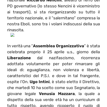
nazionale
Riccardo Nencini
, alleato di ferro del
PD governativo (lo stesso Nencini è viceministro
ai trasporti), si sta riorganizzando su tutto il
territorio nazionale, e il “salernitano” compresa la
nostra Eboli, sono tra i volani indiscussi della sua
rinascita.
In verità una “
Assemblea Organizzativa
” è stata
celebrata proprio il 25 aprile u.s., giorno della
Liberazione
dal nazifascismo, ricorrenza
adottata volutamente per poter rimarcare gli
ideali di: eguaglianza, non violenza e libertà,
caratteristici del P.S.I. e dove in tal frangente,
ospite l’On.
Ugo Intini
, è stato eletto il Direttivo,
che martedì 10 ha scelto come suo Segnatario, la
giovane legale
Venusia Mazzara
, la quale a
dispetto della sua verde età ha un curriculum di
tutto rispetto, avendo ricoperto il ruolo di