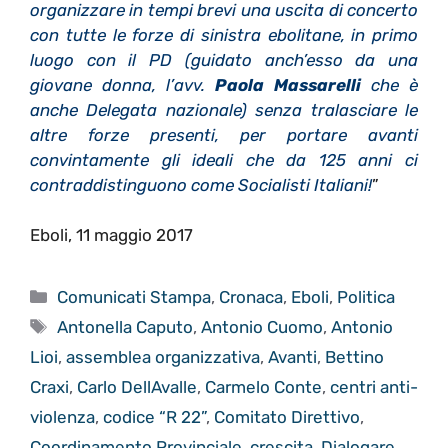
organizzare in tempi brevi una uscita di concerto
con tutte le forze di sinistra ebolitane, in primo
luogo con il PD (guidato anch’esso da una
giovane donna, l’avv.
Paola Massarelli
che è
anche Delegata nazionale) senza tralasciare le
altre forze presenti, per portare avanti
convintamente gli ideali che da 125 anni ci
contraddistinguono come Socialisti Italiani!
”
Eboli, 11 maggio 2017
Categorie
Comunicati Stampa
,
Cronaca
,
Eboli
,
Politica
Tag
Antonella Caputo
,
Antonio Cuomo
,
Antonio
Lioi
,
assemblea organizzativa
,
Avanti
,
Bettino
Craxi
,
Carlo DellAvalle
,
Carmelo Conte
,
centri anti-
violenza
,
codice “R 22”
,
Comitato Direttivo
,
Coordinamento Provinciale
,
crescita
,
Dialogare
,