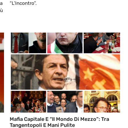
na
“L’Incontro”.
iù
Mafia Capitale E “Il Mondo Di Mezzo”: Tra
Tangentopoli E Mani Pulite