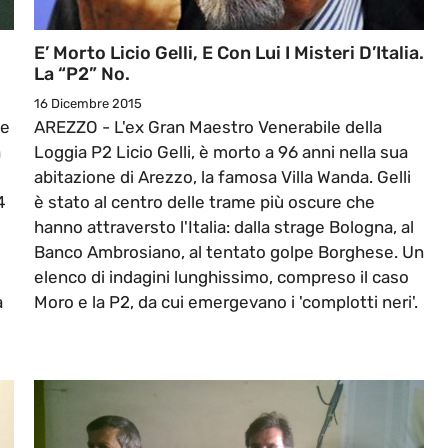
E’ Morto Licio Gelli, E Con Lui I Misteri D’Italia.
La “P2” No.
16 Dicembre 2015
le
AREZZO - L'ex Gran Maestro Venerabile della
a
Loggia P2 Licio Gelli, è morto a 96 anni nella sua
abitazione di Arezzo, la famosa Villa Wanda. Gelli
4
è stato al centro delle trame più oscure che
hanno attraversto l'Italia: dalla strage Bologna, al
Banco Ambrosiano, al tentato golpe Borghese. Un
elenco di indagini lunghissimo, compreso il caso
a
Moro e la P2, da cui emergevano i 'complotti neri'.