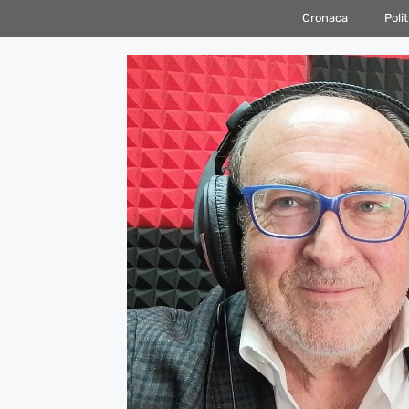
Vai
Cronaca
Polit
al
contenuto