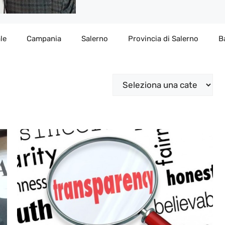
le
Campania
Salerno
Provincia di Salerno
B
Categorie