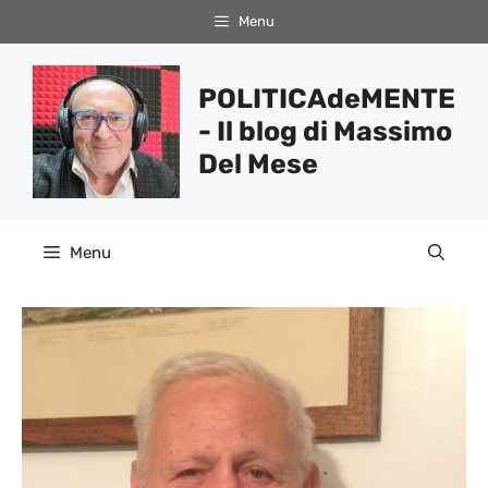
Vai
Menu
al
contenuto
POLITICAdeMENTE
- Il blog di Massimo
Del Mese
Menu