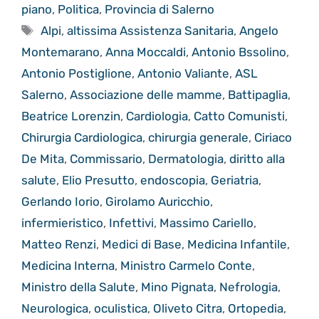
piano
,
Politica
,
Provincia di Salerno
Tag
Alpi
,
altissima Assistenza Sanitaria
,
Angelo
Montemarano
,
Anna Moccaldi
,
Antonio Bssolino
,
Antonio Postiglione
,
Antonio Valiante
,
ASL
Salerno
,
Associazione delle mamme
,
Battipaglia
,
Beatrice Lorenzin
,
Cardiologia
,
Catto Comunisti
,
Chirurgia Cardiologica
,
chirurgia generale
,
Ciriaco
De Mita
,
Commissario
,
Dermatologia
,
diritto alla
salute
,
Elio Presutto
,
endoscopia
,
Geriatria
,
Gerlando Iorio
,
Girolamo Auricchio
,
infermieristico
,
Infettivi
,
Massimo Cariello
,
Matteo Renzi
,
Medici di Base
,
Medicina Infantile
,
Medicina Interna
,
Ministro Carmelo Conte
,
Ministro della Salute
,
Mino Pignata
,
Nefrologia
,
Neurologica
,
oculistica
,
Oliveto Citra
,
Ortopedia
,