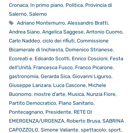
Cronaca
,
In primo piano
,
Politica
,
Provincia di
Salerno
,
Salerno
Tag
Adriano Montemurro
,
Alessandro Bratti
,
Andrea Siano
,
Angelica Saggese
,
Antonio Cuomo
,
Carlo Naddeo
,
ciclo dei rifiuti
,
Commissione
Bicamerale di Inchiesta
,
Domenico Strianese
,
Ecoreati e
,
Edoardo Scotti
,
Enrico Coscioni
,
Festa
dell'Unità
,
Francesca Fusco
,
Franco Picarone
,
gastronomia
,
Gerarda Sica
,
Giovanni Ligurso
,
Giuseppe Lanzara
,
Luca Cascone
,
Michele
Buonomo
,
mostre d’arte
,
Musica
,
Nunzia Fiore
,
Partito Democratico
,
Piano Sanitario
,
Pontecagnano
,
Presidente
,
RETE DI
EMERGENZA/URGENZA
,
Roberto Brusa
,
SABRINA
CAPOZZOLO
,
Simone Valiante
,
spettacolo
,
sport
,