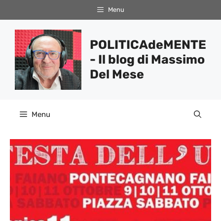
Vai
Menu
al
contenuto
POLITICAdeMENTE
- Il blog di Massimo
Del Mese
Menu