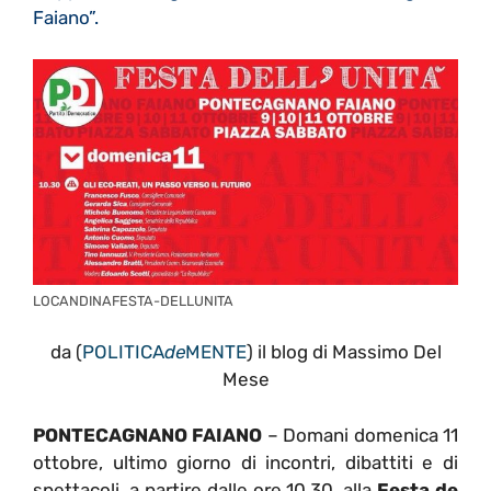
Faiano”.
LOCANDINAFESTA-DELLUNITA
da (
POLITICA
de
MENTE
) il blog di Massimo Del
Mese
PONTECAGNANO FAIANO
– Domani domenica 11
ottobre, ultimo giorno di incontri, dibattiti e di
spettacoli, a partire dalle ore 10,30, alla
Festa de