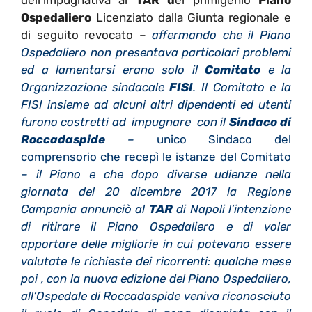
dell’impugnativa al
TAR d
el primigenio
Piano
Ospedaliero
Licenziato dalla Giunta regionale e
di seguito revocato –
affermando che il Piano
Ospedaliero non presentava particolari problemi
ed a lamentarsi erano solo il
Comitato
e la
Organizzazione sindacale
FISI
. Il Comitato e la
FISI insieme ad alcuni altri dipendenti ed utenti
furono costretti ad impugnare con il
Sindaco di
Roccadaspide
–
unico Sindaco del
comprensorio che recepì le istanze del Comitato
– il Piano e che dopo diverse udienze nella
giornata del 20 dicembre 2017 la Regione
Campania annunciò al
TAR
di Napoli l’intenzione
di ritirare il Piano Ospedaliero e di voler
apportare delle migliorie in cui potevano essere
valutate le richieste dei ricorrenti: qualche mese
poi , con la nuova edizione del Piano Ospedaliero,
all’Ospedale di Roccadaspide veniva riconosciuto