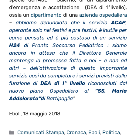
d’emergenza e accettazione
(DEA di 1°livello),
ossia un
dipartimento
di una
azienda ospedaliera
–
abbiamo denunciato che il servizio
ACAP
,
operante solo nei festivi e pre festivi, è inutile per
come pensato ed è più costoso di un servizio
H24
di Pronto Soccorso Pediatrico : siamo
ancora in attesa che il Direttore Generale
mantenga la promessa fatta a noi – e non ad
altri – dell’attivazione di questo importante
servizio così da completare i servizi previsti dalla
funzione di
DEA di I° livello
riconosciuti dal
nuovo piano Ospedaliero al
“SS. Maria
Addolorata”d
i Battipaglia
”
Eboli, 18 maggio 2018
Categorie
Comunicati Stampa
,
Cronaca
,
Eboli
,
Politica
,