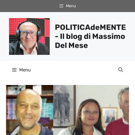
Vai
Menu
al
contenuto
POLITICAdeMENTE
- Il blog di Massimo
Del Mese
Menu