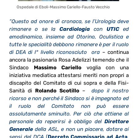
Ospedale di Eboli-Massimo Cariello-Fausto Vecchio
“Questo ad onore di cronaca, se l’Urologia deve
rimanere o se la
Cardiologia
con
UTIC
ed
emodinamica, insieme ad Otorino, Oculistica e
tutte le specialità debbono rimanere è per il ruolo
di DEA di I° livello riconosciuto ora
– continua
ancora la pasionaria Rosa Adelizzi temendo che il
Sindaco
Massimo Cariello
voglia con una
iniziativa mediatica attestarsi meriti non propri a
discapito del Comitato di cui sopra e della Fisi-
Sanità di
Rolando Scotillo
–
dopo il nostro
ricorso e non perché il Sindaco si è impegnato ed
il ruolo del Comitato non può essere
assolutamente sminuito. Per ciò che attiene al
personale da reperirsi è obbligo del
Direttore
Generale
della ASL, e non un piacere, dotare ai
sensi del DCA
(
Decreto Commissario ad Acta
,