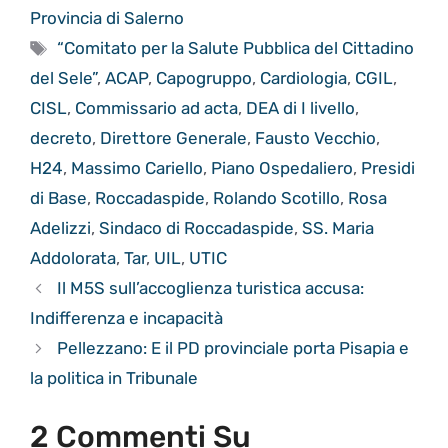
Provincia di Salerno
Tag
“Comitato per la Salute Pubblica del Cittadino
del Sele”
,
ACAP
,
Capogruppo
,
Cardiologia
,
CGIL
,
CISL
,
Commissario ad acta
,
DEA di I livello
,
decreto
,
Direttore Generale
,
Fausto Vecchio
,
H24
,
Massimo Cariello
,
Piano Ospedaliero
,
Presidi
di Base
,
Roccadaspide
,
Rolando Scotillo
,
Rosa
Adelizzi
,
Sindaco di Roccadaspide
,
SS. Maria
Addolorata
,
Tar
,
UIL
,
UTIC
Il M5S sull’accoglienza turistica accusa:
Indifferenza e incapacità
Pellezzano: E il PD provinciale porta Pisapia e
la politica in Tribunale
2 Commenti Su