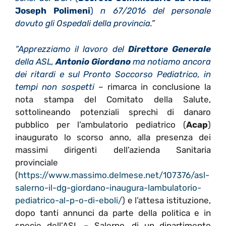
Joseph Polimeni
)
n 67/2016 del personale
dovuto gli Ospedali della provincia
.”
“Apprezziamo il lavoro del
Direttore Generale
della ASL,
Antonio Giordano
ma notiamo ancora
dei ritardi e sul Pronto Soccorso Pediatrico, in
tempi non sospetti
–
rimarca in conclusione la
nota stampa del Comitato della Salute,
sottolineando potenziali sprechi di danaro
pubblico per l’ambulatorio pediatrico (
Acap
)
inaugurato lo scorso anno, alla presenza dei
massimi dirigenti dell’azienda Sanitaria
provinciale
(
https://www.massimo.delmese.net/107376/asl-
salerno-il-dg-giordano-inaugura-lambulatorio-
pediatrico-al-p-o-di-eboli/
) e l’attesa istituzione,
dopo tanti annunci da parte della politica e in
specie dell’ASL – Salerno, di un dipartimento