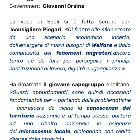
Government,
Giovanni Orsina
.
La voce di Eboli si è fatta sentire con
il
consigliere Piegari
:
«
Di fronte alle sfide create
da uno scenario economico incerto,
dall’emergere di nuovi bisogni di
Welfare
e dalla
complessità dei
fenomeni migratori,
ancora
tanto c’è da fare per perseguire i princìpi
costituzionali di lavoro, dignità e uguaglianza.
»
Ha rimarcato il
giovane capogruppo
ebolitano
:
«
Questi appuntamenti sono quindi occasioni
fondamentali per – partendo dalle problematiche
– accrescere da vicino la
conoscenza del
territorio
nazionale e, al tempo stesso, portare
ad una ribalta nazionale le esigenze
del
microcosmo locale
, dialogando con realtà
diverse dalla propria!
»