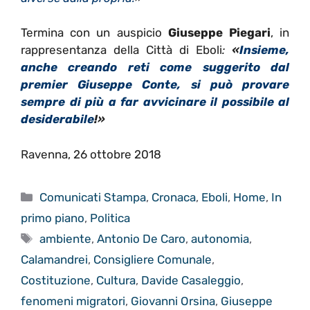
Termina con un auspicio
Giuseppe Piegari
, in
rappresentanza della Città di Eboli
:
«
Insieme,
anche creando reti come suggerito dal
premier Giuseppe Conte, si può provare
sempre di più a far avvicinare il possibile al
desiderabile
!»
Ravenna, 26 ottobre 2018
Categorie
Comunicati Stampa
,
Cronaca
,
Eboli
,
Home
,
In
primo piano
,
Politica
Tag
ambiente
,
Antonio De Caro
,
autonomia
,
Calamandrei
,
Consigliere Comunale
,
Costituzione
,
Cultura
,
Davide Casaleggio
,
fenomeni migratori
,
Giovanni Orsina
,
Giuseppe