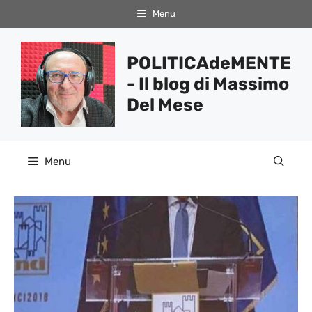
Vai
Menu
al
contenuto
POLITICAdeMENTE
- Il blog di Massimo
Del Mese
Menu