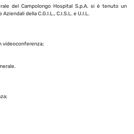
rale del Campolongo Hospital S.p.A. si è tenuto un
ziendali della C.G.I.L., C.I.S.L. e U.I.L.
in videoconferenza;
nerale.
nza;