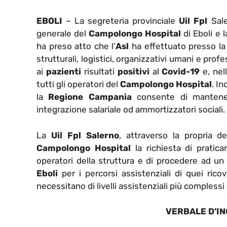
EBOLI
– La segreteria provinciale
Uil Fpl
Sale
generale del
Campolongo Hospital
di Eboli e 
ha preso atto che l’
Asl
ha effettuato presso la st
strutturali, logistici, organizzativi umani e pro
ai
pazienti
risultati
positivi
al
Covid-19
e, nel
tutti gli operatori del
Campolongo Hospital
. In
la
Regione Campania
consente di mantenere
integrazione salariale od ammortizzatori sociali.
La
Uil Fpl Salerno
, attraverso la propria de
Campolongo Hospital
la richiesta di pratica
operatori della struttura e di procedere ad u
Eboli
per i percorsi assistenziali di quei ric
necessitano di livelli assistenziali più complessi
VERBALE D’I