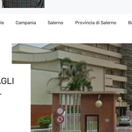
le
Campania
Salerno
Provincia di Salerno
B
GLI
L