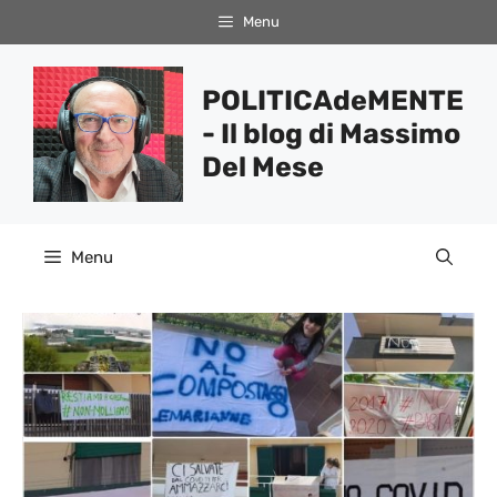
Vai
Menu
al
contenuto
POLITICAdeMENTE
- Il blog di Massimo
Del Mese
Menu