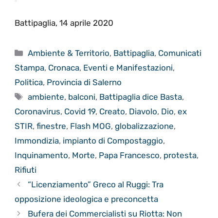
Battipaglia, 14 aprile 2020
Categorie
Ambiente & Territorio
,
Battipaglia
,
Comunicati
Stampa
,
Cronaca
,
Eventi e Manifestazioni
,
Politica
,
Provincia di Salerno
Tag
ambiente
,
balconi
,
Battipaglia dice Basta
,
Coronavirus
,
Covid 19
,
Creato
,
Diavolo
,
Dio
,
ex
STIR
,
finestre
,
Flash MOG
,
globalizzazione
,
Immondizia
,
impianto di Compostaggio
,
Inquinamento
,
Morte
,
Papa Francesco
,
protesta
,
Rifiuti
“Licenziamento” Greco al Ruggi: Tra
opposizione ideologica e preconcetta
Bufera dei Commercialisti su Riotta: Non