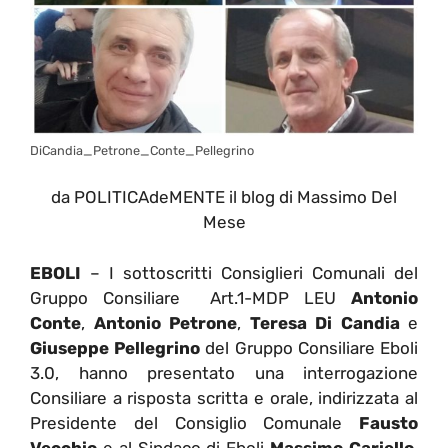
DiCandia_Petrone_Conte_Pellegrino
da POLITICAdeMENTE il blog di Massimo Del
Mese
EBOLI
– I sottoscritti Consiglieri Comunali del
Gruppo Consiliare Art.1-MDP LEU
Antonio
Conte
,
Antonio Petrone
,
Teresa Di Candia
e
Giuseppe Pellegrino
del Gruppo Consiliare Eboli
3.0, hanno presentato una interrogazione
Consiliare a risposta scritta e orale, indirizzata al
Presidente del Consiglio Comunale
Fausto
Vecchio
e al Sindaco di Eboli
Massimo Cariello
,