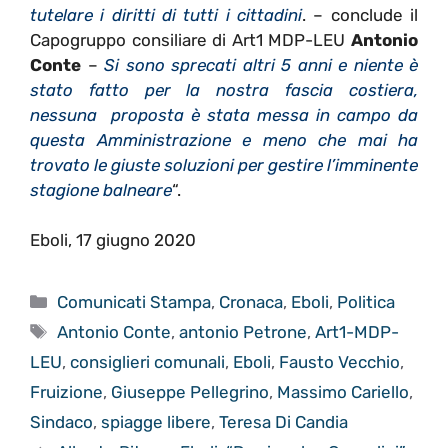
tutelare i diritti di tutti i cittadini
. – conclude il
Capogruppo consiliare di Art1 MDP-LEU
Antonio
Conte
–
Si sono sprecati altri 5 anni e niente è
stato fatto per la nostra fascia costiera,
nessuna proposta è stata messa in campo da
questa Amministrazione e meno che mai ha
trovato le giuste soluzioni per gestire l’imminente
stagione balneare
“.
Eboli, 17 giugno 2020
Categorie
Comunicati Stampa
,
Cronaca
,
Eboli
,
Politica
Tag
Antonio Conte
,
antonio Petrone
,
Art1-MDP-
LEU
,
consiglieri comunali
,
Eboli
,
Fausto Vecchio
,
Fruizione
,
Giuseppe Pellegrino
,
Massimo Cariello
,
Sindaco
,
spiagge libere
,
Teresa Di Candia