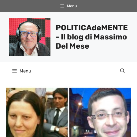
Vai
Menu
al
contenuto
POLITICAdeMENTE
- Il blog di Massimo
Del Mese
Menu