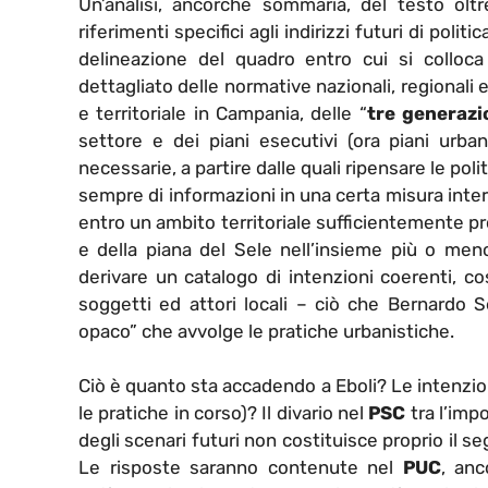
Un’analisi, ancorché sommaria, del testo oltr
riferimenti specifici agli indirizzi futuri di polit
delineazione del quadro entro cui si colloca
dettagliato delle normative nazionali, regionali e 
e territoriale in Campania, delle “
tre generazi
settore e dei piani esecutivi (ora piani urbani
necessarie, a partire dalle quali ripensare le polit
sempre di informazioni in una certa misura interc
entro un ambito territoriale sufficientemente 
e della piana del Sele nell’insieme più o meno
derivare un catalogo di intenzioni coerenti, c
soggetti ed attori locali – ciò che Bernardo
opaco” che avvolge le pratiche urbanistiche.
Ciò è quanto sta accadendo a Eboli? Le intenzion
le pratiche in corso)? Il divario nel
PSC
tra l’imp
degli scenari futuri non costituisce proprio il se
Le risposte saranno contenute nel
PUC
, anc