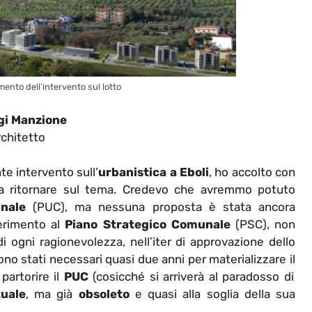
ento dell’intervento sul lotto
gi Manzione
chitetto
te intervento sull’
urbanistica a Eboli
, ho accolto con
 ritornare sul tema. Credevo che avremmo potuto
nale
(PUC), ma nessuna proposta è stata ancora
ferimento al
Piano Strategico Comunale
(PSC), non
 di ogni ragionevolezza, nell’iter di approvazione dello
 stati necessari quasi due anni per materializzare il
partorire il
PUC
(cosicché si arriverà al paradosso di
tuale
, ma già
obsoleto
e quasi alla soglia della sua