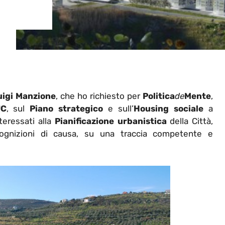
uigi Manzione
, che ho richiesto per
Politica
d
e
Mente
,
UC
, sul
Piano strategico
e sull’
Housing sociale
a
teressati alla
Pianificazione urbanistica
della Città,
cognizioni di causa, su una traccia competente e