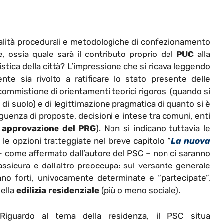
odalità procedurali e metodologiche di confezionamento
e, ossia quale sarà il contributo proprio del
PUC
alla
nistica della città? L’impressione che si ricava leggendo
te sia rivolto a ratificare lo stato presente delle
commistione di orientamenti teorici rigorosi (quando si
 di suolo) e di legittimazione pragmatica di quanto si è
guenza di proposte, decisioni e intese tra comuni, enti
a
approvazione del PRG
). Non si indicano tuttavia le
 le opzioni tratteggiate nel breve capitolo “
La nuova
he – come affermato dall’autore del PSC – non ci saranno
ssicura e dall’altro preoccupa: sul versante generale
vano forti, univocamente determinate e “partecipate”,
della
edilizia residenziale
(più o meno sociale).
Riguardo al tema della residenza, il PSC situa