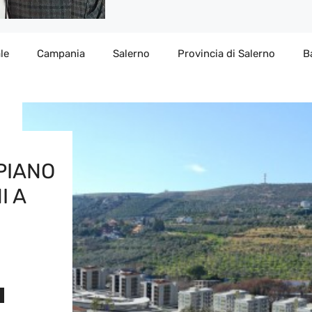
le
Campania
Salerno
Provincia di Salerno
B
PIANO
I A