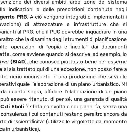
crizione dei diversi ambiti, aree, zone del sistema
delle indicazioni e delle prescrizioni contenute negli
igente PRG.
A ciò vengono integrati o implementati i
vazione) di attrezzature e infrastrutture che si
arianti al PRG, che il PUC dovrebbe inquadrare in una
eraltro che la disamina degli strumenti di pianificazione
te operazioni di “copia e incolla” dai documenti
golette, come avviene quando si descrive, ad esempio, lo
utivo
(SIAD
), che conosco piuttosto bene per esserne
 si sia trattato qui di una eccezione, non posso fare a
nto meno inconsueto in una produzione che si vuole
erativi quale l’elaborazione di un piano urbanistico. Mi
da quanto sopra, affidare l’elaborazione di un piano
uò essere ritenuto, di per sé, una garanzia di qualità
UC
di Eboli
è stata coinvolta cinque anni fa, senza una
consulenza i cui contenuti restano peraltro ancora da
orto di “scientificità” (utilizzo le virgolette dal momento
ca in urbanistica).