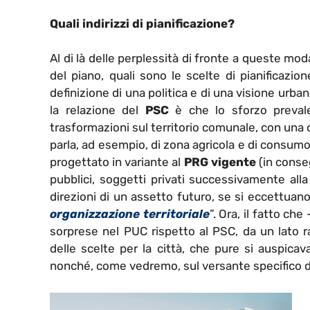
Quali indirizzi di pianificazione?
Al di là delle perplessità di fronte a queste m
del piano, quali sono le scelte di pianificazion
definizione di una politica e di una visione urba
la relazione del
PSC
è che lo sforzo prevalen
trasformazioni sul territorio comunale, con una 
parla, ad esempio, di zona agricola e di consumo
progettato in variante al
PRG vigente
(in conse
pubblici, soggetti privati successivamente all
direzioni di un assetto futuro, se si eccettuano
organizzazione territoriale
”. Ora, il fatto c
sorprese nel PUC rispetto al PSC, da un lato ra
delle scelte per la città, che pure si auspica
nonché, come vedremo, sul versante specifico 