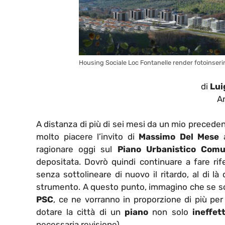
Housing Sociale Loc Fontanelle render fotoinserim
di
Lui
Ar
A distanza di più di sei mesi da un mio preceden
molto piacere l’invito di
Massimo Del Mese
a
ragionare oggi sul
Piano Urbanistico Comu
depositata. Dovrò quindi continuare a fare ri
senza sottolineare di nuovo il ritardo, al di là
strumento. A questo punto, immagino che se sono
PSC
, ce ne vorranno in proporzione di più per 
dotare la città di un
piano
non solo
ineffet
necessaria revisione).