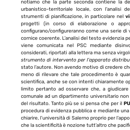
notiamo che la parte seconda contiene la des
urbanistico-territoriale locale, con l’analisi 
strumenti di pianificazione, in particolare nel
v
progetti (in corso di elaborazione o appro
configurano/configureranno come una serie di v
cornice coerente. L’analisi del testo evidenzia p
viene comunicata nel PSC mediante disinvol
considerati, riportati alla lettera ma senza vir
strumento di intervento per l’apparato distrib
stato l’autore. Non avendo motivo di credere che
meno di rilevare che tale procedimento è qua
scientifica, anche se con intenti chiaramente op
limito pertanto ad osservare che, a giudicare 
comunale ad un dipartimento universitario non p
del risultato. Tanto più se si pensa che per il
P
procedura di evidenza pubblica e mediante una 
chiarire, l’università di Salerno proprio per l’app
che la scientificità è nozione tutt’altro che pacifi