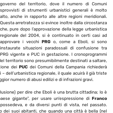
governo del territorio, dove il numero di Comuni
sprovvisti di strumenti urbanistici generali è molto
alto, anche in rapporto alle altre regioni meridionali.
Questa arretratezza si evince inoltre dalla circostanza
che, pure dopo l’approvazione della legge urbanistica
regionale del 2004, si è continuato in certi casi ad
approvare i vecchi
PRG
o, come a Eboli, si sono
instaurate situazioni paradossali di confusione tra
PRG vigente e PUC in gestazione. I cronoprogrammi
del territorio sono presumibilmente destinati a saltare,
zione dei
PUC
dei Comuni della Campania richiederà
 dell’urbanistica regionale, il quale acuirà il già triste
or numero di abusi edilizi e di infrazioni gravi.
lusione) per dire che Eboli è una brutta cittadina; lo è
“paese gigante”, per usare un’espressione di
Franco
possedeva, e da diversi punti di vista, nel passato.
 dei suoi abitanti, che quando una città è bella (nel