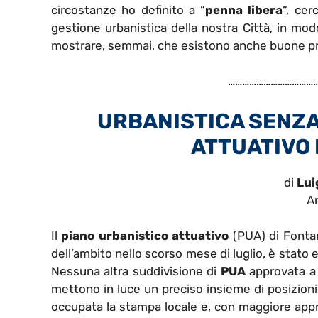
circostanze ho definito a “
penna libera
“, cer
gestione urbanistica della nostra Città, in modo
mostrare, semmai, che esistono anche buone prat
…………………………………
URBANISTICA SENZA 
ATTUATIVO 
di
Lui
Ar
Il
piano urbanistico attuativo
(PUA) di Fontan
dell’ambito nello scorso mese di luglio, è stato 
Nessuna altra suddivisione di
PUA
approvata a 
mettono in luce un preciso insieme di posizioni 
occupata la stampa locale e, con maggiore ap