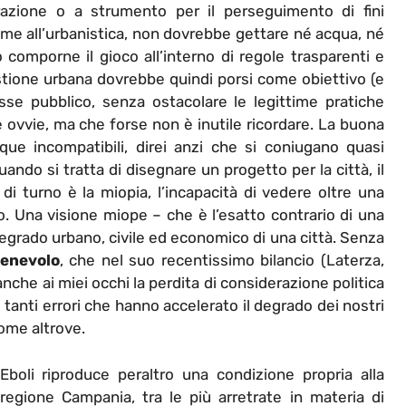
azione o a strumento per il perseguimento di fini
nsieme all’urbanistica, non dovrebbe gettare né acqua, né
 comporne il gioco all’interno di regole trasparenti e
gestione urbana dovrebbe quindi porsi come obiettivo (e
sse pubblico, senza ostacolare le legittime pratiche
ose ovvie, ma che forse non è inutile ricordare. La buona
ue incompatibili, direi anzi che si coniugano quasi
uando si tratta di disegnare un progetto per la città, il
i turno è la miopia, l’incapacità di vedere oltre una
. Una visione miope – che è l’esatto contrario di una
degrado urbano, civile ed economico di una città. Senza
enevolo
, che nel suo recentissimo bilancio (Laterza,
, anche ai miei occhi la perdita di considerazione politica
ei tanti errori che hanno accelerato il degrado dei nostri
come altrove.
Eboli riproduce peraltro una condizione propria alla
regione Campania, tra le più arretrate in materia di