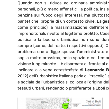
Quando non si riduce ad ordinaria amministr
personali, più o meno affaristici, la politica, i
benzina sul fuoco degli interessi, ma piuttosto
paritetiche, proprie di un contesto civile. La 
come principio) la massimizzazione dell’intere
imprenditoriali, rivolte al legittimo profitto. C
politica e la buona urbanistica non sono dunq
sempre (come, del resto, i rispettivi opposti). Q
problema che affligge spesso l’amministratore d
soglia molto prossima, nello spazio e nel tempo
visione lungimirante – è disarmata di fronte al 
inclinare alla vena catastrofista di
Leonardo B
2012) dell’urbanistica italiana parla di “tracollo”
e sociale dell’urbanistica si colloca all’origine d
tessuti urbani, rendendolo proliferante a Eboli 