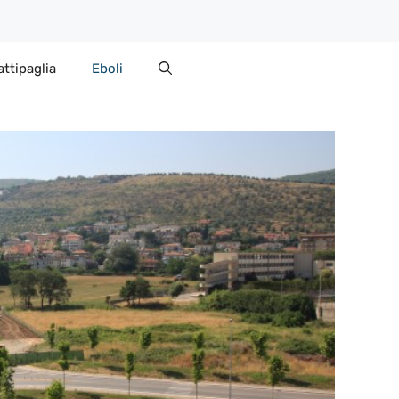
attipaglia
Eboli