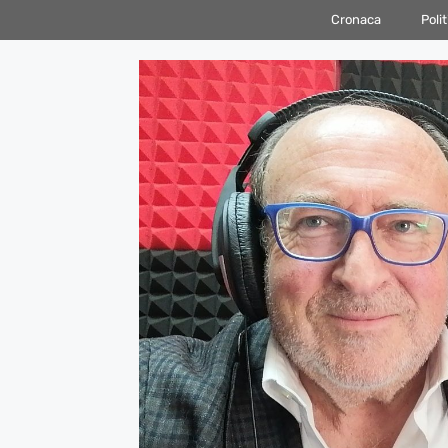
Vai
Cronaca
Polit
al
contenuto