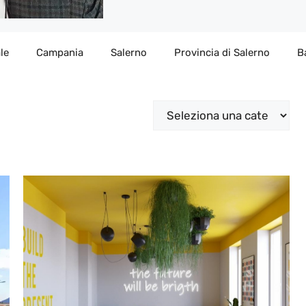
le
Campania
Salerno
Provincia di Salerno
B
Categorie