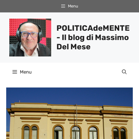
Vai
Menu
al
contenuto
POLITICAdeMENTE
- Il blog di Massimo
Del Mese
Menu