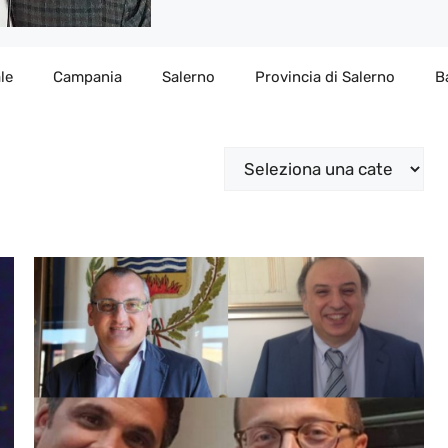
le
Campania
Salerno
Provincia di Salerno
B
Categorie