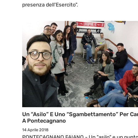
presenza dell'Esercito".
Un “asilo” E Uno “sgambettamento” Per Ca
A Pontecagnano
14 Aprile 2018
PONTECAGNANO FAIANO - Un "asilo" e un punt