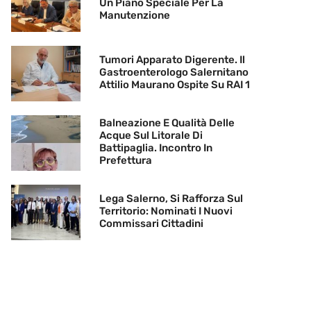
Un Piano Speciale Per La
Manutenzione
Tumori Apparato Digerente. Il
Gastroenterologo Salernitano
Attilio Maurano Ospite Su RAI 1
Balneazione E Qualità Delle
Acque Sul Litorale Di
Battipaglia. Incontro In
Prefettura
Lega Salerno, Si Rafforza Sul
Territorio: Nominati I Nuovi
Commissari Cittadini