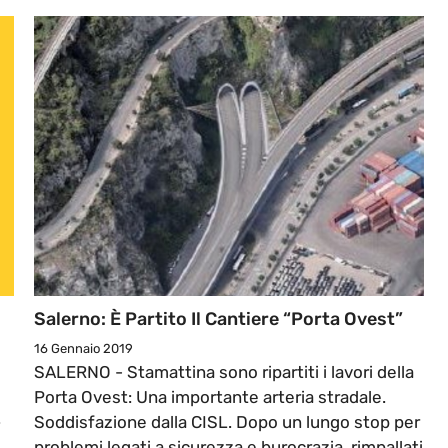
Salerno: È Partito Il Cantiere “Porta Ovest”
16 Gennaio 2019
SALERNO - Stamattina sono ripartiti i lavori della
Porta Ovest: Una importante arteria stradale.
.
Soddisfazione dalla CISL. Dopo un lungo stop per
problemi legati a sicurezza e burocrazia, rimpallati