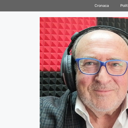
Vai
Cronaca
Polit
al
contenuto