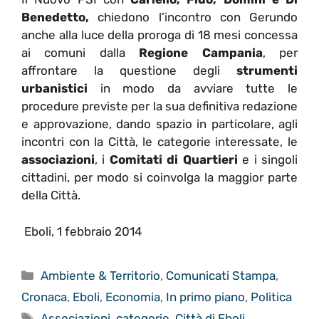
Benedetto,
chiedono l’incontro con Gerundo
anche alla luce della proroga di 18 mesi concessa
ai comuni dalla
Regione Campania
, per
affrontare la questione degli
strumenti
urbanistici
in modo da avviare tutte le
procedure previste per la sua definitiva redazione
e approvazione, dando spazio in particolare, agli
incontri con la Città, le categorie interessate, le
associazioni
, i
Comitati di Quartieri
e i singoli
cittadini, per modo si coinvolga la maggior parte
della Città.
Eboli, 1 febbraio 2014
Categorie
Ambiente & Territorio
,
Comunicati Stampa
,
Cronaca
,
Eboli
,
Economia
,
In primo piano
,
Politica
Tag
Associazioni
,
categorie
,
Città di Eboli
,