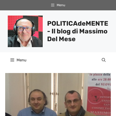
Vai
Menu
al
contenuto
POLITICAdeMENTE
- Il blog di Massimo
Del Mese
Menu