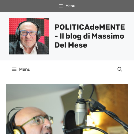
Vai
Menu
al
contenuto
POLITICAdeMENTE
- Il blog di Massimo
Del Mese
Menu