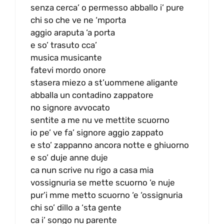
senza cerca’ o permesso abballo i’ pure
chi so che ve ne ‘mporta
aggio araputa ‘a porta
e so’ trasuto cca’
musica musicante
fatevi mordo onore
stasera miezo a st’uommene aligante
abballa un contadino zappatore
no signore avvocato
sentite a me nu ve mettite scuorno
io pe’ ve fa’ signore aggio zappato
e sto’ zappanno ancora notte e ghiuorno
e so’ duje anne duje
ca nun scrive nu rigo a casa mia
vossignuria se mette scuorno ‘e nuje
pur’i mme metto scuorno ‘e ‘ossignuria
chi so’ dillo a ‘sta gente
ca i’ songo nu parente