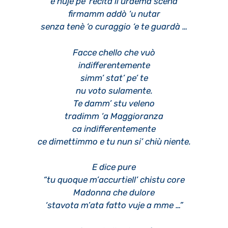
e nuje pe’ recità ll’urdema scena
firmamm addò ‘u nutar
senza tenè ‘o curaggio ‘e te guardà …
Facce chello che vuò
indifferentemente
simm’ stat’ pe’ te
nu voto sulamente.
Te damm’ stu veleno
tradimm ‘a Maggioranza
ca indifferentemente
ce dimettimmo e tu nun si’ chiù niente.
E dice pure
“tu quoque m’accurtiell’ chistu core
Madonna che dulore
‘stavota m’ata fatto vuje a mme …”