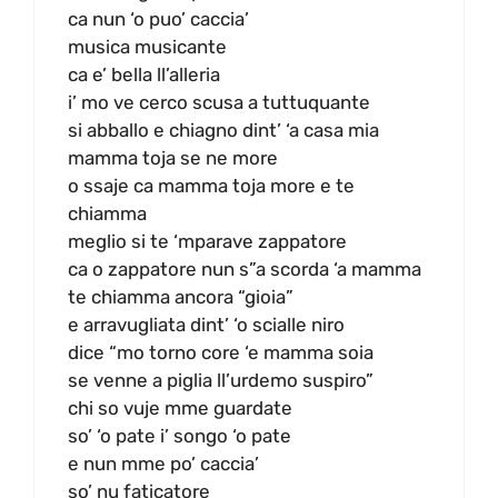
ca nun ‘o puo’ caccia’
musica musicante
ca e’ bella ll’alleria
i’ mo ve cerco scusa a tuttuquante
si abballo e chiagno dint’ ‘a casa mia
mamma toja se ne more
o ssaje ca mamma toja more e te
chiamma
meglio si te ‘mparave zappatore
ca o zappatore nun s”a scorda ‘a mamma
te chiamma ancora “gioia”
e arravugliata dint’ ‘o scialle niro
dice “mo torno core ‘e mamma soia
se venne a piglia ll’urdemo suspiro”
chi so vuje mme guardate
so’ ‘o pate i’ songo ‘o pate
e nun mme po’ caccia’
so’ nu faticatore