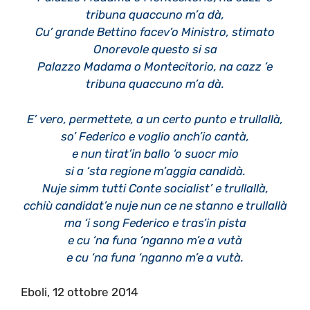
tribuna quaccuno m’a dà,
Cu’ grande Bettino facev’o Ministro, stimato
Onorevole questo si sa
Palazzo Madama o Montecitorio, na cazz ‘e
tribuna quaccuno m’a dà.
E’ vero, permettete, a un certo punto e trullallà,
so’ Federico e voglio anch’io cantà,
e nun tirat’in ballo ‘o suocr mio
si a ‘sta regione m’aggia candidà.
Nuje simm tutti Conte socialist’ e trullallà,
cchiù candidat’e nuje nun ce ne stanno e trullallà
ma ‘i song Federico e tras’in pista
e cu ‘na funa ‘nganno m’e a vutà
e cu ‘na funa ‘nganno m’e a vutà.
Eboli, 12 ottobre 2014