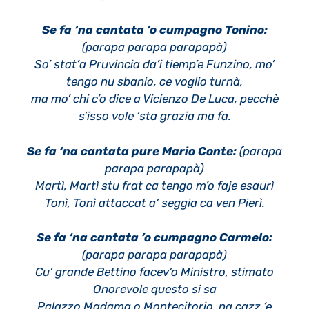
Se fa ‘na cantata ’o cumpagno Tonino:
(parapa parapa parapapà)
So’ stat’a Pruvincia da’i tiemp’e Funzino, mo’
tengo nu sbanio, ce voglio turnà,
ma mo’ chi c’o dice a Vicienzo De Luca, pecchè
s’isso vole ‘sta grazia ma fa.
Se fa ‘na cantata pure Mario Conte:
(parapa
parapa parapapà)
Martì, Martì stu frat ca tengo m’o faje esaurì
Tonì, Tonì attaccat a’ seggia ca ven Pierì.
Se fa ‘na cantata ’o cumpagno Carmelo:
(parapa parapa parapapà)
Cu’ grande Bettino facev’o Ministro, stimato
Onorevole questo si sa
Palazzo Madama o Montecitorio, na cazz ‘e