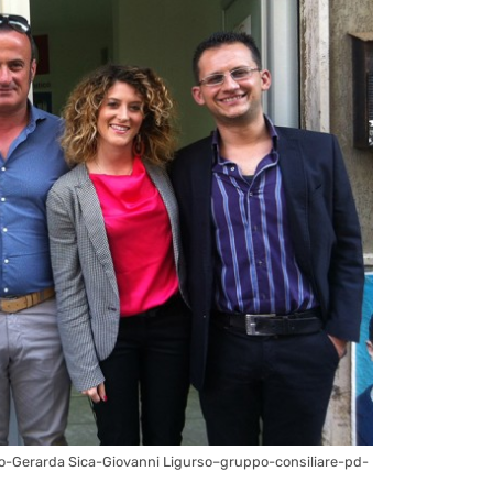
o-Gerarda Sica-Giovanni Ligurso–gruppo-consiliare-pd-