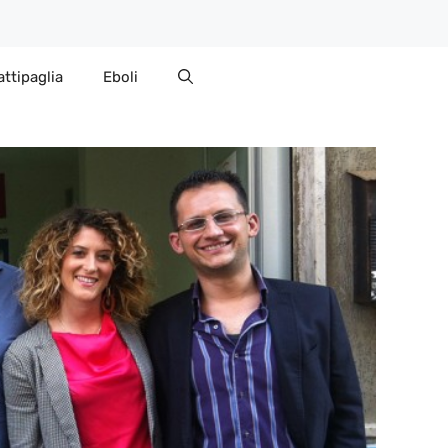
attipaglia
Eboli