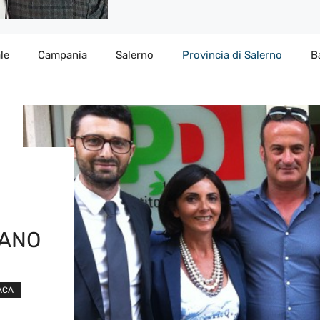
le
Campania
Salerno
Provincia di Salerno
B
NANO
ACA