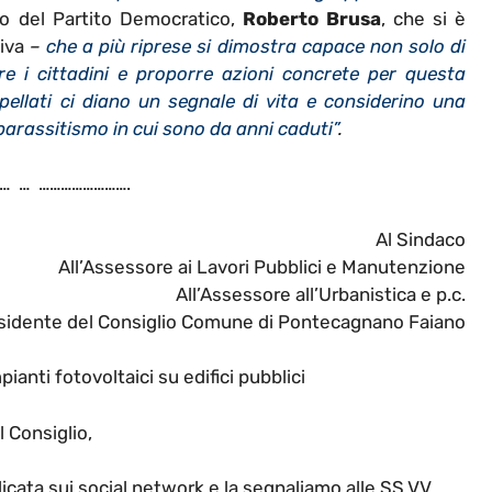
ino del Partito Democratico,
Roberto Brusa
, che si è
iva
–
che a più riprese si dimostra capace non solo di
e i cittadini e proporre azioni concrete per questa
pellati ci diano un segnale di vita e considerino una
 parassitismo in cui sono da anni caduti”
.
… … …………………….
Al Sindaco
All’Assessore ai Lavori Pubblici e Manutenzione
All’Assessore all’Urbanistica e p.c.
esidente del Consiglio Comune di Pontecagnano Faiano
ianti fotovoltaici su edifici pubblici
l Consiglio,
cata sui social network e la segnaliamo alle SS.VV..