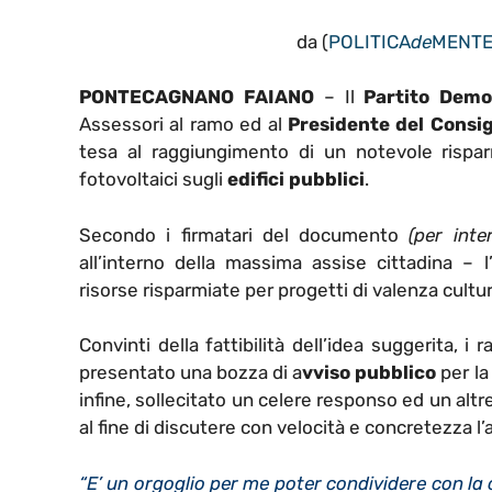
da (
POLITICA
de
MENT
PONTECAGNANO FAIANO
– Il
Partito Demo
Assessori al ramo ed al
Presidente del Consi
tesa al raggiungimento di un notevole risparm
fotovoltaici sugli
edifici pubblici
.
Secondo i firmatari del documento
(per inte
all’interno della massima assise cittadina – l’
risorse risparmiate per progetti di valenza cultur
Convinti della fattibilità dell’idea suggerita, i
presentato una bozza di a
vviso pubblico
per la
infine, sollecitato un celere responso ed un al
al fine di discutere con velocità e concretezza l
“E’ un orgoglio per me poter condividere con la 