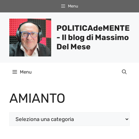
Vai
Menu
al
contenuto
POLITICAdeMENTE
- Il blog di Massimo
Del Mese
Menu
AMIANTO
Categorie