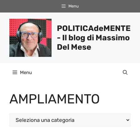
Vai
Menu
al
contenuto
POLITICAdeMENTE
- Il blog di Massimo
Del Mese
Menu
AMPLIAMENTO
Categorie