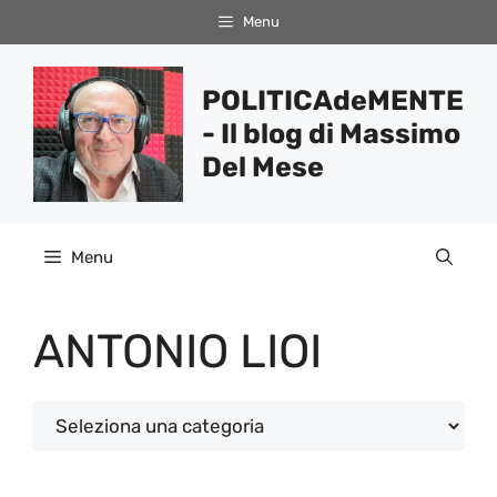
Vai
Menu
al
contenuto
POLITICAdeMENTE
- Il blog di Massimo
Del Mese
Menu
ANTONIO LIOI
Categorie