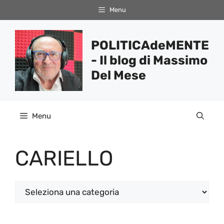
Vai
Menu
al
contenuto
POLITICAdeMENTE
- Il blog di Massimo
Del Mese
Menu
CARIELLO
Categorie