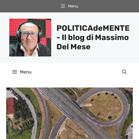
Vai
Menu
al
contenuto
POLITICAdeMENTE
- Il blog di Massimo
Del Mese
Menu