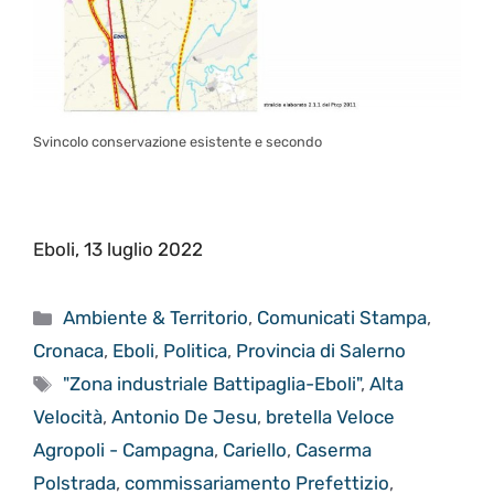
Svincolo conservazione esistente e secondo
Eboli, 13 luglio 2022
Categorie
Ambiente & Territorio
,
Comunicati Stampa
,
Cronaca
,
Eboli
,
Politica
,
Provincia di Salerno
Tag
"Zona industriale Battipaglia-Eboli"
,
Alta
Velocità
,
Antonio De Jesu
,
bretella Veloce
Agropoli - Campagna
,
Cariello
,
Caserma
Polstrada
,
commissariamento Prefettizio
,