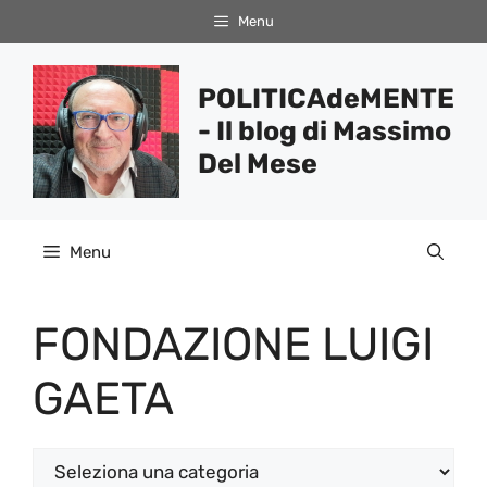
Vai
Menu
al
contenuto
POLITICAdeMENTE
- Il blog di Massimo
Del Mese
Menu
FONDAZIONE LUIGI
GAETA
Categorie