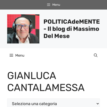
Vai
Menu
al
contenuto
POLITICAdeMENTE
- Il blog di Massimo
Del Mese
Menu
GIANLUCA
CANTALAMESSA
Categorie