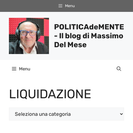
Vai
Menu
al
contenuto
POLITICAdeMENTE
- Il blog di Massimo
Del Mese
Menu
LIQUIDAZIONE
Categorie