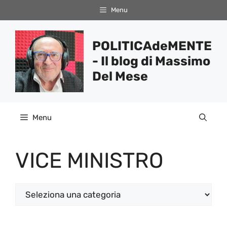
Vai
Menu
al
contenuto
POLITICAdeMENTE
- Il blog di Massimo
Del Mese
Menu
VICE MINISTRO
Categorie