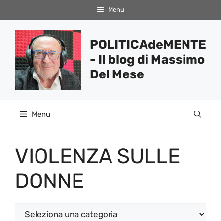
Vai
Menu
al
contenuto
POLITICAdeMENTE
- Il blog di Massimo
Del Mese
Menu
VIOLENZA SULLE
DONNE
Categorie