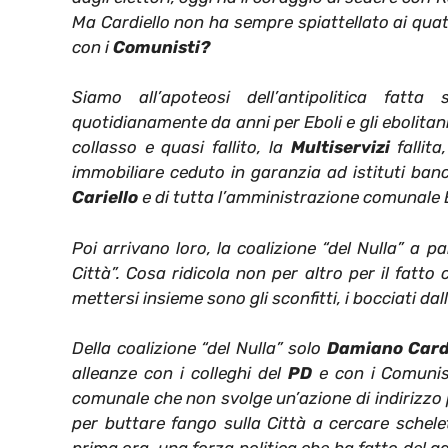
Ma Cardiello non ha sempre spiattellato ai quatt
con i
Comunisti?
Siamo all’apoteosi dell’antipolitica fatt
quotidianamente da anni per Eboli e gli ebolita
collasso e quasi fallito, la
Multiservizi
fallita
immobiliare ceduto in garanzia ad istituti ban
Cariello
e di tutta l’amministrazione comunale Eb
Poi arrivano loro, la coalizione “del Nulla” a pa
Città”. Cosa ridicola non per altro per il fatto
mettersi insieme sono gli sconfitti, i bocciati dall
Della coalizione “del Nulla” solo
Damiano Cardi
alleanze con i colleghi del
PD
e con i Comunisti
comunale che non svolge un’azione di indirizzo po
per buttare fango sulla Città a cercare schelet