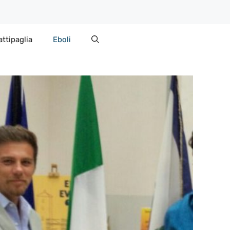
attipaglia
Eboli