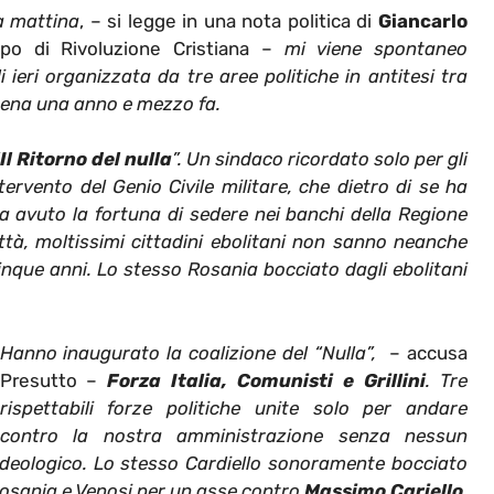
ta mattina
, – si legge in una nota politica di
Giancarlo
o di Rivoluzione Cristiana –
mi viene spontaneo
 ieri organizzata da tre aree politiche in antitesi tra
pena una anno e mezzo fa.
Il Ritorno del nulla
”. Un sindaco ricordato solo per gli
ntervento del Genio Civile militare, che dietro di se ha
 ha avuto la fortuna di sedere nei banchi della Regione
ttà, moltissimi cittadini ebolitani non sanno neanche
inque anni. Lo stesso Rosania bocciato dagli ebolitani
Hanno inaugurato la coalizione del “Nulla”,
– accusa
Presutto –
Forza Italia, Comunisti e Grillini
. Tre
rispettabili forze politiche unite solo per andare
contro la nostra amministrazione senza nessun
 e ideologico. Lo stesso Cardiello sonoramente bocciato
 Rosania e Venosi per un asse contro
Massimo Cariello
.