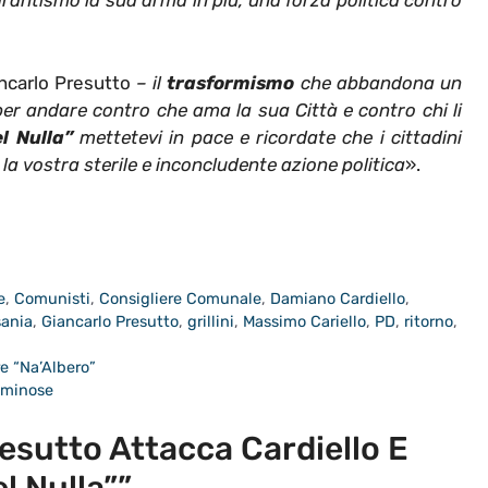
arantismo la sua arma in più, una forza politica contro
ancarlo Presutto
– il
trasformismo
che abbandona un
 per andare contro che ama la sua Città e contro chi li
l Nulla”
mettetevi in pace e ricordate che i cittadini
 la vostra sterile e inconcludente azione politica
».
e
,
Comunisti
,
Consigliere Comunale
,
Damiano Cardiello
,
sania
,
Giancarlo Presutto
,
grillini
,
Massimo Cariello
,
PD
,
ritorno
,
e “Na’Albero”
luminose
esutto Attacca Cardiello E