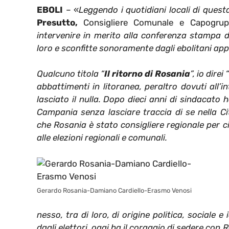
EBOLI
– «
Leggendo i quotidiani locali di ques
Presutto,
Consigliere Comunale e Capogrupp
intervenire in merito alla conferenza stampa di
loro e sconfitte sonoramente dagli ebolitani ap
Qualcuno titola “
Il ritorno di Rosania
”, io direi “
abbattimenti in litoranea, peraltro dovuti all’i
lasciato il nulla. Dopo dieci anni di sindacato
Campania senza lasciare traccia di se nella Ci
che Rosania è stato consigliere regionale per c
alle elezioni regionali e comunali.
Gerardo Rosania-Damiano Cardiello-Erasmo Venosi
nesso, tra di loro, di origine politica, sociale
dagli elettori, oggi ha il coraggio di sedere con