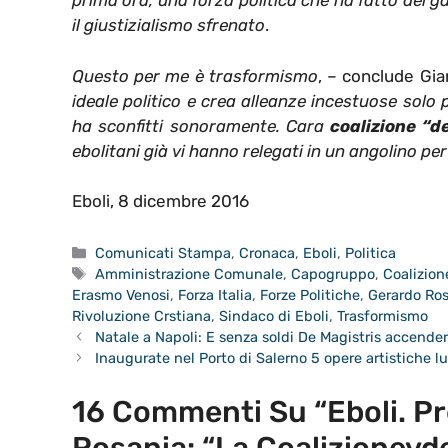
prima ora, una forza politica che ha fatto del g
il giustizialismo sfrenato
.
Questo per me è trasformismo
, – conclude Gi
ideale politico e crea alleanze incestuose solo
ha sconfitti sonoramente. Cara
coalizione “de
ebolitani già vi hanno relegati in un angolino per
Eboli, 8 dicembre 2016
Categorie
Comunicati Stampa
,
Cronaca
,
Eboli
,
Politica
Tag
Amministrazione Comunale
,
Capogruppo
,
Coalizion
Erasmo Venosi
,
Forza Italia
,
Forze Politiche
,
Gerardo Ro
Rivoluzione Crstiana
,
Sindaco di Eboli
,
Trasformismo
Natale a Napoli: E senza soldi De Magistris accender
Inaugurate nel Porto di Salerno 5 opere artistiche 
16 Commenti Su “Eboli. Pr