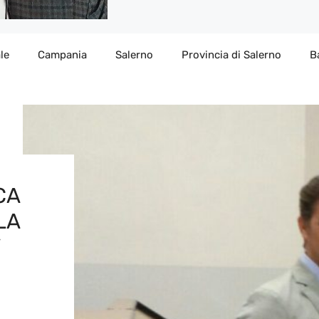
le
Campania
Salerno
Provincia di Salerno
B
CA
LA
”