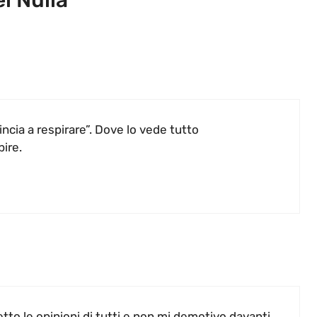
l Nulla””
cia a respirare”. Dove lo vede tutto
pire.
etto le opinioni di tutti e non mi demotivo davanti