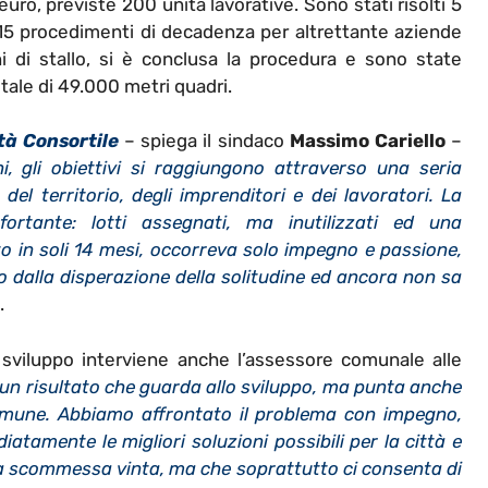
ro, previste 200 unità lavorative. Sono stati risolti 5
15 procedimenti di decadenza per altrettante aziende
i di stallo, si è conclusa la procedura e sono state
tale di 49.000 metri quadri.
tà Consortile
– spiega il sindaco
Massimo Cariello
–
i, gli obiettivi si raggiungono attraverso una seria
del territorio, degli imprenditori e dei lavoratori. La
rtante: lotti assegnati, ma inutilizzati ed una
o in soli 14 mesi, occorreva solo impegno e passione,
oso dalla disperazione della solitudine ed ancora non sa
.
 sviluppo interviene anche l’assessore comunale alle
 un risultato che guarda allo sviluppo, ma punta anche
 Comune. Abbiamo affrontato il problema con impegno,
atamente le migliori soluzioni possibili per la città e
na scommessa vinta, ma che soprattutto ci consenta di