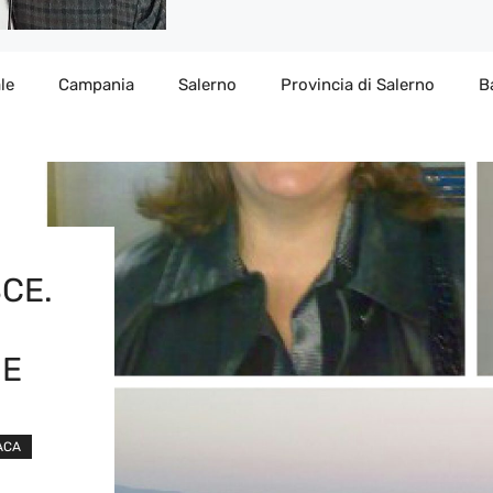
le
Campania
Salerno
Provincia di Salerno
B
SCE.
HE
ACA