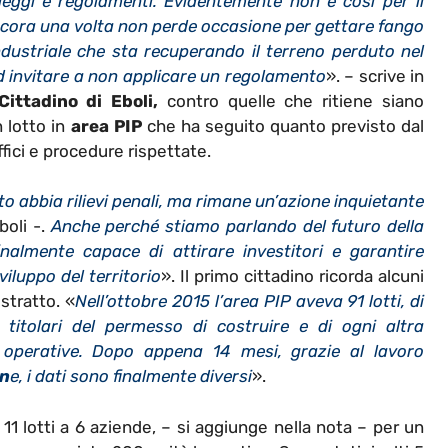
eggi e regolamenti. Evidentemente non è così per il
cora una volta non perde occasione per gettare fango
ndustriale che sta recuperando il terreno perduto nel
ed invitare a non applicare un regolamento
». – scrive in
Cittadino di Eboli,
contro quelle che ritiene siano
 lotto in
area PIP
che ha seguito quanto previsto dal
ffici e procedure rispettate.
o abbia rilievi penali, ma rimane un’azione inquietante
oli -.
Anche perché stiamo parlando del futuro della
inalmente capace di attirare investitori e garantire
iluppo del territorio
». Il primo cittadino ricorda alcuni
istratto. «
Nell’ottobre 2015 l’area PIP aveva 91 lotti, di
itolari del permesso di costruire e di ogni altra
 operative. Dopo appena 14 mesi, grazie al lavoro
on
e, i dati sono finalmente diversi
».
 11 lotti a 6 aziende, – si aggiunge nella nota – per un