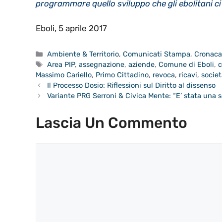
programmare quello sviluppo che gli ebolitani ci 
Eboli, 5 aprile 2017
Categorie
Ambiente & Territorio
,
Comunicati Stampa
,
Cronac
Tag
Area PIP
,
assegnazione
,
aziende
,
Comune di Eboli
,
c
Massimo Cariello
,
Primo Cittadino
,
revoca
,
ricavi
,
societ
Il Processo Dosio: Riflessioni sul Diritto al dissenso
Variante PRG Serroni & Civica Mente: “E’ stata una s
Lascia Un Commento
Commento