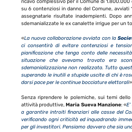
ricavo complessivo per il Comune di 1.800.000 eu
su 6 contenziosi in danno del Comune, avviati 
assegnatarie risultate inadempienti. Dopo ann
sdemanializzate le ex canalette irrigue per un to
«
La nuova collaborazione avviata con la
Socie
ci consentirà di evitare contenziosi e tension
pianificazione che tenga conto delle necessità 
situazione che avevamo trovato era sconfo
sdemanializzazione non realizzata. Tutto quest
superando le inutili e stupide uscite di chi è r
darsi pace per le continue bocciature elettorali
»
Senza riprendere le polemiche, sui temi dello
attività produttive,
Maria Sueva Manzione
: «
E’
a garantire introiti finanziari alle casse del
verificando ogni criticità ed inquadrando immedi
per gli investitori. Pensiamo davvero che sia u