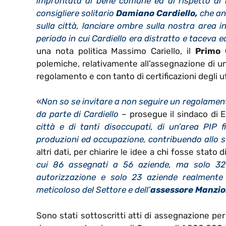
improntata al bene comune ed al rispetto di l
consigliere solitario
Damiano Cardiello,
che an
sulla città, lanciare ombre sulla nostra area i
periodo in cui Cardiello era distratto e taceva 
una nota politica Massimo Cariello, il
Primo 
polemiche, relativamente all’assegnazione di un
regolamento e con tanto di certificazioni degli u
«
Non so se invitare a non seguire un regolament
da parte di Cardiello
– prosegue il sindaco di Eb
città e di tanti disoccupati, di un’area PIP f
produzioni ed occupazione, contribuendo allo sv
altri dati, per chiarire le idee a chi fosse stato d
cui 86 assegnati a 56 aziende, ma solo 32 t
autorizzazione e solo 23 aziende realmente
meticoloso del Settore e dell’
assessore Manzi
Sono stati sottoscritti atti di assegnazione per