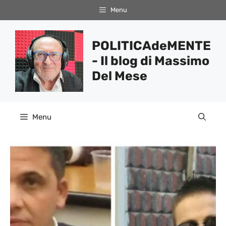
Vai
Menu
al
contenuto
POLITICAdeMENTE
- Il blog di Massimo
Del Mese
Menu