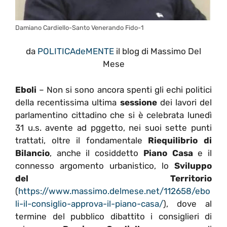
Damiano Cardiello-Santo Venerando Fido-1
da
POLITICAdeMENTE
il blog di Massimo Del
Mese
Eboli
– Non si sono ancora spenti gli echi politici
della recentissima ultima
sessione
dei lavori del
parlamentino cittadino che si è celebrata lunedì
31 u.s. avente ad pggetto, nei suoi sette punti
trattati, oltre il fondamentale
Riequilibrio di
Bilancio
, anche il cosiddetto
Piano Casa
e il
connesso argomento urbanistico, lo
Sviluppo
del Territorio
(
https://www.massimo.delmese.net/112658/ebo
li-il-consiglio-approva-il-piano-casa/
), dove al
termine del pubblico dibattito i consiglieri di