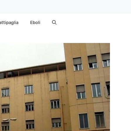
attipaglia
Eboli