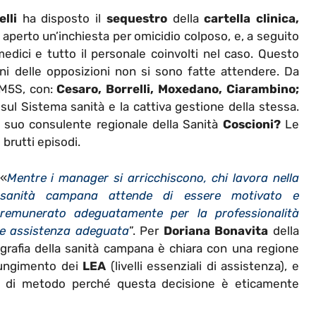
lli
ha disposto il
sequestro
della
cartella clinica,
a aperto un’inchiesta per omicidio colposo, e, a seguito
medici e tutto il personale coinvolti nel caso. Questo
ni delle opposizioni non si sono fatte attendere. Da
l M5S, con:
Cesaro, Borrelli, Moxedano, Ciarambino;
 sul Sistema sanità e la cattiva gestione della stessa.
il suo consulente regionale della Sanità
Coscioni?
Le
 brutti episodi.
«
Mentre i manager si arricchiscono, chi lavora nella
sanità campana attende di essere motivato e
remunerato adeguatamente per la professionalità
e e assistenza adeguata
”. Per
Doriana Bonavita
della
grafia della sanità campana è chiara con una regione
giungimento dei
LEA
(livelli essenziali di assistenza), e
e di metodo perché questa decisione è eticamente