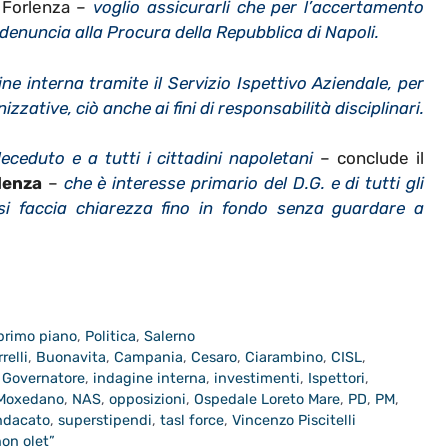
 Forlenza –
voglio assicurarli che per l’accertamento
denuncia alla Procura della Repubblica di Napoli.
ne interna tramite il Servizio Ispettivo Aziendale, per
ative, ciò anche ai fini di responsabilità disciplinari.
deceduto e a tutti i cittadini napoletani
– conclude il
lenza
–
che è interesse primario del D.G. e di tutti gli
 si faccia chiarezza fino in fondo senza guardare a
 primo piano
,
Politica
,
Salerno
relli
,
Buonavita
,
Campania
,
Cesaro
,
Ciarambino
,
CISL
,
,
Governatore
,
indagine interna
,
investimenti
,
Ispettori
,
Moxedano
,
NAS
,
opposizioni
,
Ospedale Loreto Mare
,
PD
,
PM
,
ndacato
,
superstipendi
,
tasl force
,
Vincenzo Piscitelli
on olet”