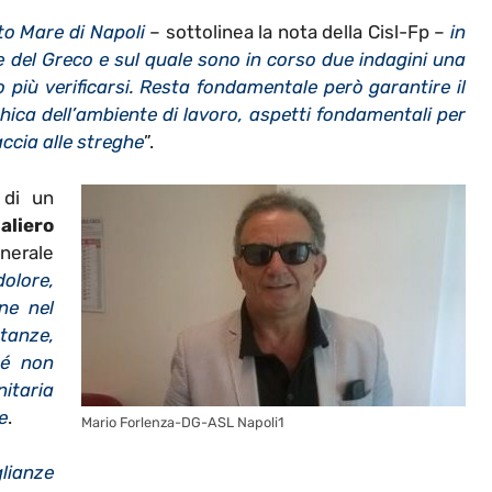
to Mare di Napoli
– sottolinea la nota della Cisl-Fp –
in
e del Greco e sul quale sono in corso due indagini una
o più verificarsi. Resta fondamentale però garantire il
ichica dell’ambiente di lavoro, aspetti fondamentali per
accia alle streghe
”.
 di un
aliero
enerale
olore,
ne nel
tanze,
hé non
taria
e
.
Mario Forlenza-DG-ASL Napoli1
lianze