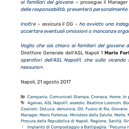
ai familiari del giovane
– prosegue il Manager
delle responsabilità, presenterò personalmente 
Inoltre
– assicura il DG –
ho avviato una indagi
accertare eventuali omissioni o mancanze organizz
Voglio che sia chiaro ai familiari del giovane 
Direttore Generale dell’ASL Napoli 1
Mario For
operatori dell’ASL Napoli1, che sulla vicenda
nessuno
».
Napoli, 21 agosto 2017
Categorie
Campania
,
Comunicati Stampa
,
Cronaca
,
Home
,
In
Tag
Agenas
,
ASL Napoli1
,
assedio
,
Beatrice Lorenzin
,
Bor
Coscioni
,
DeLuca
,
denuncia
,
DG
,
Fuoco di fila
,
Giovane
Manager
,
Mario Forlenza
,
Ministero della Salute
,
Morte
,
Procura della Repubblica di Napoli
,
Regione
,
Sanità
,
Si
Impianto di Compostaggio a Battipaglia: “Pecunia n