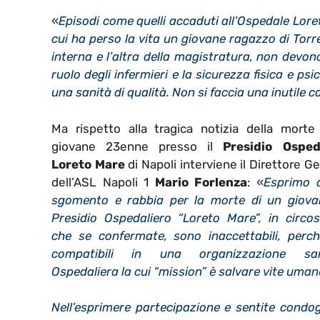
«
Episodi come quelli accaduti all’Ospedale Lore
cui ha perso la vita un giovane ragazzo di Torr
interna e l’altra della magistratura, non devon
ruolo degli infermieri e la sicurezza fisica e ps
una sanità di qualità. Non si faccia una inutile c
Ma rispetto alla tragica notizia della morte
giovane 23enne presso il
Presidio Osped
Loreto Mare
di Napoli interviene il Direttore G
dell’ASL Napoli 1
Mario Forlenza
: «
Esprimo d
sgomento e rabbia per la morte di un giova
Presidio Ospedaliero “Loreto Mare”, in circos
che se confermate, sono inaccettabili, perc
compatibili in una organizzazione sani
Ospedaliera la cui “mission” è salvare vite uman
Nell’esprimere partecipazione e sentite condog