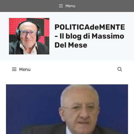
Vai
Menu
al
contenuto
POLITICAdeMENTE
- Il blog di Massimo
Del Mese
Menu