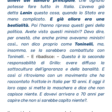
allievi del somaro principale
, che ognuno
potesse fare tutto in Italia. L’aveva già
detta
Lenin
questa cosa, quando lo Stato era
meno complicato.
E già allora era una
bestialità.
Poi l’hanno ripresa questi geni della
politica. Avete visto questi ministri? Devo dire,
per onestà, che anche prima avevamo ministri
così… non dico proprio come
Toninelli,
ma,
insomma, se la sarebbero combattuta con
Toninelli
. – E ribadisce: –
Questa è la seconda
responsabilità di Grillo: avere diffuso la
sottocultura dell’ignoranza e della banalità. E
così ci ritroviamo con un movimento che ha
raccontato frottole in Italia per 10 anni. E oggi il
loro capo si mette la maschera e dice che non
capisce niente. E dovevi arrivare a 70 anni per
capire che non si sarebbe capito niente?.