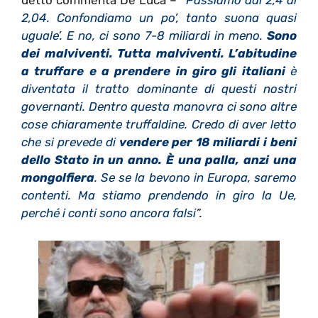
detto commenta De Luca –
‘
Passiamo dal 2,4 al
2,04. Confondiamo un po’, tanto suona quasi
uguale’. E no, ci sono 7-8 miliardi in meno.
Sono
dei malviventi. Tutta malviventi.
L’abitudine
a truffare e a prendere in giro gli italiani
è
diventata il tratto dominante di questi nostri
governanti. Dentro questa manovra ci sono altre
cose chiaramente truffaldine. Credo di aver letto
che si prevede di
vendere per 18 miliardi i beni
dello Stato in un anno. È una palla, anzi una
mongolfiera
. Se se la bevono in Europa, saremo
contenti. Ma stiamo prendendo in giro la Ue,
perché i conti sono ancora falsi
”.