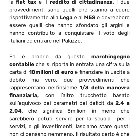
la
flat tax
e il
reddito di cittadinanza
. I due
provvedimenti sono quelli che stanno a cuore
rispettivamente alla
Lega
e al
M5S
e dovrebbero
essere quelli che hanno sfondato gli argini e
hanno contribuito a conquistare il voto degli
italiani ed entrare nel Palazzo.
Ed è proprio da questo
marchingegno
contabile
che si riporta in entrata una cifra sulla
carta di
18milioni di euro
e finanziare in uscita a
debito ma vero, due provvedimenti che
rappresentano nell’insieme
1/3 della manovra
finanziaria,
con l’altro trucchetto basato
sull’equivoco dei parametri del deficit da
2.4 a
2.04
, che significa 8milioni in meno che
sarebbero potuti servire per la scuola per i
servizi, e gli investimenti, lasciamo stare questi
non ci pensano nemmeno. Il risultato certo è che