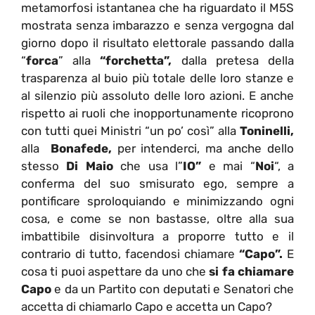
metamorfosi istantanea che ha riguardato il M5S
mostrata senza imbarazzo e senza vergogna dal
giorno dopo il risultato elettorale passando dalla
“
forca
” alla
“forchetta”,
dalla pretesa della
trasparenza al buio più totale delle loro stanze e
al silenzio più assoluto delle loro azioni. E anche
rispetto ai ruoli che inopportunamente ricoprono
con tutti quei Ministri “un po’ così” alla
Toninelli,
alla
Bonafede,
per intenderci, ma anche dello
stesso
Di Maio
che usa l”
IO”
e mai “
Noi
“, a
conferma del suo smisurato ego, sempre a
pontificare sproloquiando e minimizzando ogni
cosa, e come se non bastasse, oltre alla sua
imbattibile disinvoltura a proporre tutto e il
contrario di tutto, facendosi chiamare
“Capo”.
E
cosa ti puoi aspettare da uno che
si fa chiamare
Capo
e da un Partito con deputati e Senatori che
accetta di chiamarlo Capo e accetta un Capo?