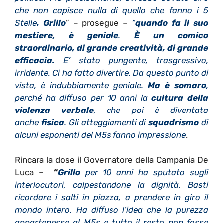
che non capisce nulla di quello che fanno i 5
Stelle
. Grillo
” – prosegue –
“
quando fa il suo
mestiere, è geniale
.
È un comico
straordinario, di grande creatività, di grande
efficacia.
E’ stato pungente, trasgressivo,
irridente. Ci ha fatto divertire. Da questo punto di
vista, è indubbiamente geniale.
Ma è somaro
,
perché ha diffuso per 10 anni la
cultura della
violenza verbale
, che poi è diventata
anche
fisica
. Gli atteggiamenti di
squadrismo
di
alcuni esponenti del M5s fanno impressione
.
Rincara la dose il Governatore della Campania De
Luca –
“
Grillo
per 10 anni ha sputato sugli
interlocutori, calpestandone la dignità. Basti
ricordare i salti in piazza, a prendere in giro il
mondo intero. Ha diffuso l’idea che la purezza
appartenesse al M5s e tutto il resto non fosse