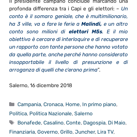
Il presidente campano conclude marcando una
profonda differenza tra i Capi e gli elettori: –
Un
conto è il somaro geniale, che è multimilionario,
ha 3 ville, va a fare le ferie a
Malindi,
e un altro
conto sono milioni di
elettori M5s
. E il mio
obiettivo è cercare di interloquire e di recuperare
un rapporto con tante persone che hanno votato
da quella parte, anche perché hanno considerato
insopportabile il livello di presunzione e di
arroganza di quelli che c’erano prima
”.
Salerno, 16 dicembre 2018
Categorie
Campania
,
Cronaca
,
Home
,
In primo piano
,
Politica
,
Politica Nazionale
,
Salerno
Tag
Bonafede
,
Casalino
,
Conte
,
Dagospia
,
Di Maio
,
Finanziaria
,
Governo
,
Grillo
,
Juncher
,
Lira TV
,