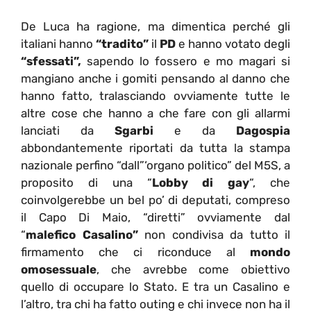
De Luca ha ragione, ma dimentica perché gli
italiani hanno
“tradito”
il
PD
e hanno votato degli
“sfessati”,
sapendo lo fossero e mo magari si
mangiano anche i gomiti pensando al danno che
hanno fatto, tralasciando ovviamente tutte le
altre cose che hanno a che fare con gli allarmi
lanciati da
Sgarbi
e da
Dagospia
abbondantemente riportati da tutta la stampa
nazionale perfino “dall”‘organo politico” del M5S, a
proposito di una “
Lobby di gay
“, che
coinvolgerebbe un bel po’ di deputati, compreso
il Capo Di Maio, “diretti” ovviamente dal
“
malefico Casalino”
non condivisa da tutto il
firmamento che ci riconduce al
mondo
omosessuale
, che avrebbe come obiettivo
quello di occupare lo Stato. E tra un Casalino e
l’altro, tra chi ha fatto outing e chi invece non ha il