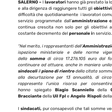
SALERNO –
I
lavoratori
hanno già prestato la l
e alla dirigenza di raggiungere tutti gli
obiettivi
difficoltà che quotidianamente i lavoratori comun
servizio programmate dall’
amministrazione 
continua crescita non solo per gli obiettivi
costante decremento del
personale i
n servizio.
“Nel merito, i rappresentanti dell’
Amministrazi
ispezione ministeriale e delle norme vige
della
somma
di circa 17.276.105 euro dal fo
continuare ad attuare, anche in maniera unila
sindacali
il
piano di rientro
della citata somma
alla decurtazione per 13 annualità, di circ
rappresenta l’unica risorsa per consentir
hanno
spiegato
Biagio Scanniello
della
Bracciante
della
Uil Fpl
e
Angelo Rispoli
dell
I
sindacati,
pur consapevoli che tali somme ven