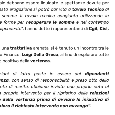
aio debbano essere liquidate le spettanze dovute per
sta erogazione si potrà dar vita a
tavolo tecnico
al
e somme. Il tavolo tecnico congiunto utilizzando la
 le forme per
recuperare le somme
e nel contempo
 dipendente”
, hanno detto i rappresentanti di
Cgil, Cisl,
re una
trattativa
arenata, si è tenuto un incontro tra le
le Finanze,
Luigi Della Greca
, al fine di esplorare tutte
o positivo della
vertenza.
azioni di lotta poste in essere dai
dipendenti
anza,
con senso di responsabilità e preso atto della
ronto di merito, abbiamo inviato una propria nota al
proprio intervento per il ripristino delle
relazioni
 della vertenza prima di avviare le iniziativa di
alora il richiesto intervento non avvenga”.