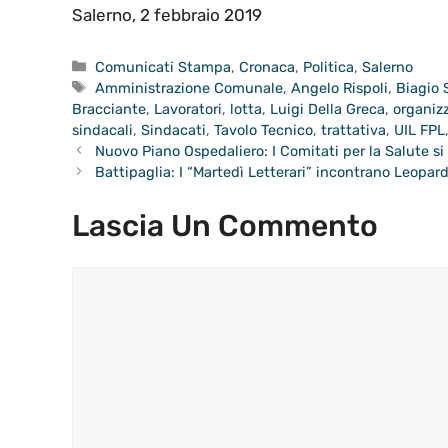
Salerno, 2 febbraio 2019
Categorie
Comunicati Stampa
,
Cronaca
,
Politica
,
Salerno
Tag
Amministrazione Comunale
,
Angelo Rispoli
,
Biagio 
Bracciante
,
Lavoratori
,
lotta
,
Luigi Della Greca
,
organizz
sindacali
,
Sindacati
,
Tavolo Tecnico
,
trattativa
,
UIL FPL
Nuovo Piano Ospedaliero: I Comitati per la Salute si
Battipaglia: I “Martedì Letterari” incontrano Leopard
Lascia Un Commento
Commento