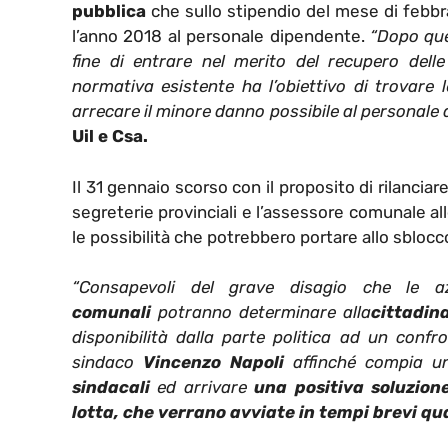
pubblica
che sullo stipendio del mese di febbr
l’anno 2018 al personale dipendente.
“Dopo que
fine di entrare nel merito del recupero dell
normativa esistente ha l’obiettivo di trovare
arrecare il minore danno possibile al personale
Uil e Csa.
Il 31 gennaio scorso con il proposito di rilancia
segreterie provinciali e l’assessore comunale al
le possibilità che potrebbero portare allo sblocc
“Consapevoli del grave disagio che le 
comunali
potranno determinare alla
cittadin
disponibilità dalla parte politica ad un conf
sindaco
Vincenzo Napoli
affinché compia un 
sindacali
ed arrivare
una positiva soluzione
lotta, che verrano avviate in tempi brevi qu