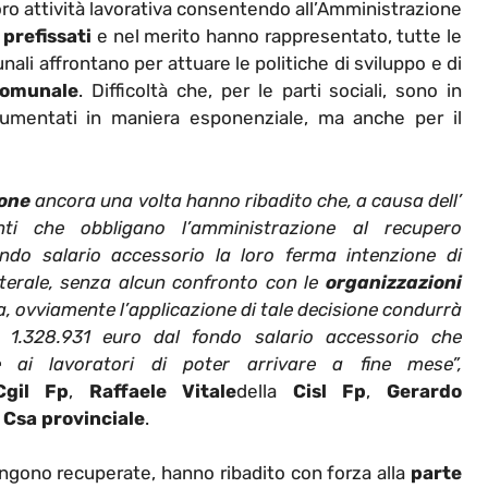
oro attività lavorativa consentendo all’Amministrazione
 prefissati
e nel merito hanno rappresentato, tutte le
ali affrontano per attuare le politiche di sviluppo e di
comunale
. Difficoltà che, per le parti sociali, sono in
 aumentati in maniera esponenziale, ma anche per il
one
ancora una volta hanno ribadito che, a causa dell’
nti che obbligano l’amministrazione al recupero
ndo salario accessorio la loro ferma intenzione di
terale, senza alcun confronto con le
organizzazioni
, ovviamente l’applicazione di tale decisione condurrà
a 1.328.931 euro dal fondo salario accessorio che
e ai lavoratori di poter arrivare a fine mese”,
Cgil Fp
,
Raffaele Vitale
della
Cisl Fp
,
Gerardo
a
Csa provinciale
.
gono recuperate, hanno ribadito con forza alla
parte