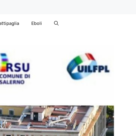
attipaglia
Eboli