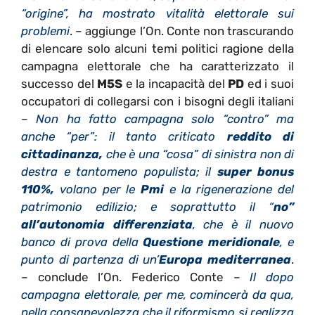
“origine”, ha mostrato vitalità elettorale sui
problemi
. – aggiunge l’On. Conte non trascurando
di elencare solo alcuni temi politici ragione della
campagna elettorale che ha caratterizzato il
successo del
M5S
e la incapacità del
PD
ed i suoi
occupatori di collegarsi con i bisogni degli italiani
–
Non ha fatto campagna solo “contro” ma
anche “per”: il tanto criticato
reddito di
cittadinanza,
che è una “cosa” di sinistra non di
destra e tantomeno populista; il
super bonus
110%,
volano per le
Pmi
e la rigenerazione del
patrimonio edilizio; e soprattutto il “
no”
all’autonomia differenziata
, che è il nuovo
banco di prova della
Questione meridionale
, e
punto di partenza di un’
Europa mediterranea
.
– conclude l’On. Federico Conte –
Il dopo
campagna elettorale, per me, comincerà da qua,
nella consapevolezza che il riformismo si realizza