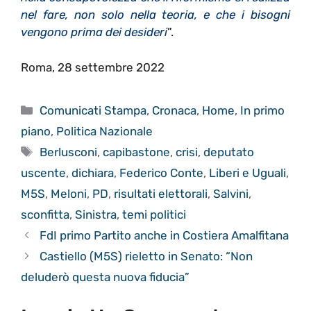
nel fare, non solo nella teoria, e che i bisogni
vengono prima dei desideri
”.
Roma, 28 settembre 2022
Categorie
Comunicati Stampa
,
Cronaca
,
Home
,
In primo
piano
,
Politica Nazionale
Tag
Berlusconi
,
capibastone
,
crisi
,
deputato
uscente
,
dichiara
,
Federico Conte
,
Liberi e Uguali
,
M5S
,
Meloni
,
PD
,
risultati elettorali
,
Salvini
,
sconfitta
,
Sinistra
,
temi politici
FdI primo Partito anche in Costiera Amalfitana
Castiello (M5S) rieletto in Senato: “Non
deluderò questa nuova fiducia”