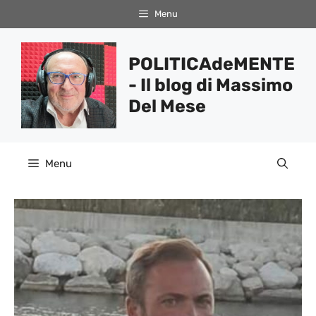
Vai
Menu
al
contenuto
POLITICAdeMENTE
- Il blog di Massimo
Del Mese
Menu