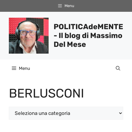
Vai
Menu
al
contenuto
POLITICAdeMENTE
- Il blog di Massimo
Del Mese
Menu
BERLUSCONI
Categorie