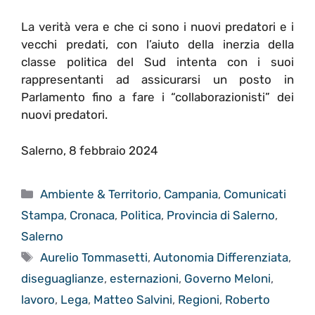
La verità vera e che ci sono i nuovi predatori e i
vecchi predati, con l’aiuto della inerzia della
classe politica del Sud intenta con i suoi
rappresentanti ad assicurarsi un posto in
Parlamento fino a fare i “collaborazionisti” dei
nuovi predatori.
Salerno, 8 febbraio 2024
Categorie
Ambiente & Territorio
,
Campania
,
Comunicati
Stampa
,
Cronaca
,
Politica
,
Provincia di Salerno
,
Salerno
Tag
Aurelio Tommasetti
,
Autonomia Differenziata
,
diseguaglianze
,
esternazioni
,
Governo Meloni
,
lavoro
,
Lega
,
Matteo Salvini
,
Regioni
,
Roberto