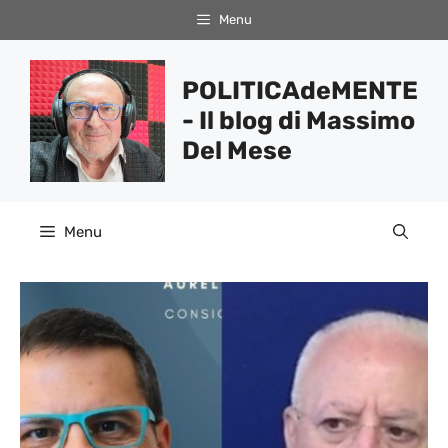
Vai
Menu
al
contenuto
POLITICAdeMENTE
- Il blog di Massimo
Del Mese
Menu