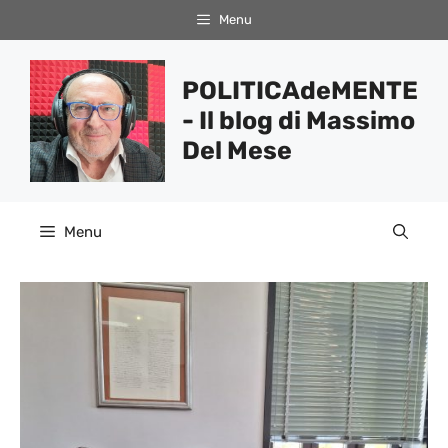
Vai
Menu
al
contenuto
POLITICAdeMENTE
- Il blog di Massimo
Del Mese
Menu