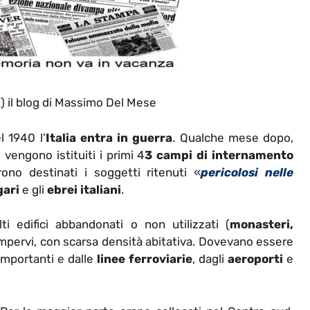
E
) il blog di Massimo Del Mese
l 1940 l’
Italia entra in guerra
. Qualche mese dopo,
vengono istituiti i primi 4
3 campi di internamento
rono destinati i soggetti ritenuti «
pericolosi nelle
gari
e gli
ebrei
italiani
.
ti edifici abbandonati o non utilizzati (
monasteri,
i impervi, con scarsa densità abitativa. Dovevano essere
 importanti e dalle
linee ferroviarie
, dagli
aeroporti
e