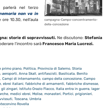
 parlerà nel terzo
memoria non va in
e ore 10.30, nell’aula
campagna-Campo-concentramento-
della-concezione
na: storie di sopravvissuti.
Ne discutono:
Stefania
derare l’incontro sarà
Francesco Maria Lucrezi.
n primo piano
,
Politica
,
Provincia di Salerno
,
Storia
o
,
aeroporti
,
Anna Skall
,
antifascisti
,
Basilicata
,
Benito
a
,
Campi di internamento
,
campo della concezione
,
Campo
e
,
ebrei italiani
,
fabbriche di armamenti
,
fabbriche dismesse
,
,
gli zingari
,
Istituto Orazio Flacco
,
Italia entra in guerra
,
lager
arche
,
medici ebrei
,
Molise
,
monasteri
,
Portici
,
prigionieri
,
vvissuti
,
Toscana
,
Umbria
ntecorvino Rovella