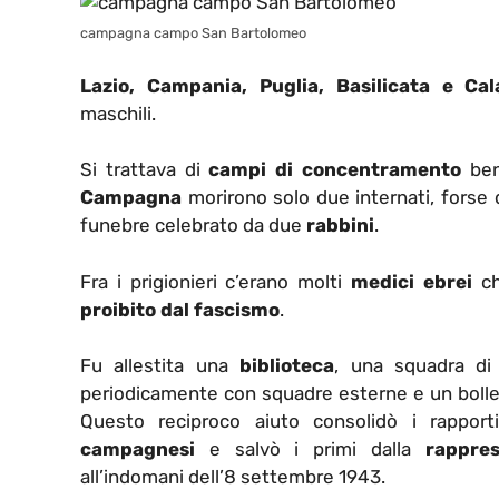
campagna campo San Bartolomeo
Lazio, Campania, Puglia, Basilicata e Cal
maschili.
Si trattava di
campi di concentramento
ben
Campagna
morirono solo due internati, forse d
funebre celebrato da due
rabbini
.
Fra i prigionieri c’erano molti
medici ebrei
ch
proibito dal fascismo
.
Fu allestita una
biblioteca
, una squadra di
periodicamente con squadre esterne e un bollett
Questo reciproco aiuto consolidò i rappor
campagnesi
e salvò i primi dalla
rappres
all’indomani dell’8 settembre 1943.