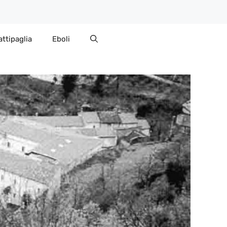
attipaglia
Eboli