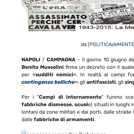
da (
POLITICA
de
MENT
NAPOLI
/
CAMPAGNA
– Il giorno 10 giugno de
Benito Mussolini
firma un decreto con il quale 
per «
sudditi nemici
». In realtà ai campi fu
contingenze belliche
»: gli
antifascisti
, gli
zin
Per i “
Campi di internamento
” furono scel
fabbriche dismesse, scuol
e) situati in luogh
lontani da zone militari e dai porti, dalle strade
dalle
fabbriche di armamenti
.