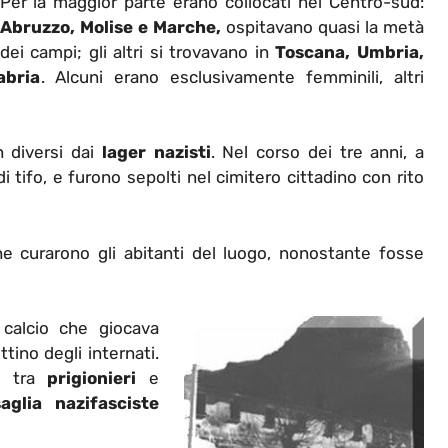
Per la maggior parte erano collocati nel Centro-sud:
Abruzzo, Molise e Marche,
ospitavano quasi la metà
dei campi; gli altri si trovavano in
Toscana, Umbria,
abria
. Alcuni erano esclusivamente femminili, altri
 diversi dai
lager nazisti
. Nel corso dei tre anni, a
i tifo, e furono sepolti nel cimitero cittadino con rito
e curarono gli abitanti del luogo, nonostante fosse
 calcio che giocava
ino degli internati.
ti tra
prigionieri
e
aglia nazifasciste