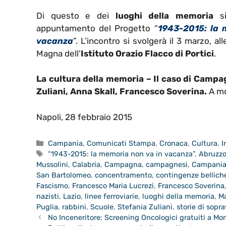
Di questo e dei
luoghi della memoria
si
appuntamento del Progetto “
1943-2015: la 
vacanza
”. L’incontro si svolgerà il 3 marzo, all
Magna dell’
Istituto Orazio Flacco di Portici
.
La cultura della memoria – Il caso di Campag
Zuliani, Anna Skall, Francesco Soverina.
A mo
Napoli, 28 febbraio 2015
Categorie
Campania
,
Comunicati Stampa
,
Cronaca
,
Cultura
,
I
Tag
“1943-2015: la memoria non va in vacanza”
,
Abruzz
Mussolini
,
Calabria
,
Campagna
,
campagnesi
,
Campani
San Bartolomeo
,
concentramento
,
contingenze bellich
Fascismo
,
Francesco Maria Lucrezi
,
Francesco Soverina
nazisti
,
Lazio
,
linee ferroviarie
,
luoghi della memoria
,
M
Puglia
,
rabbini
,
Scuole
,
Stefania Zuliani
,
storie di sopra
No Inceneritore: Screening Oncologici gratuiti a Mo