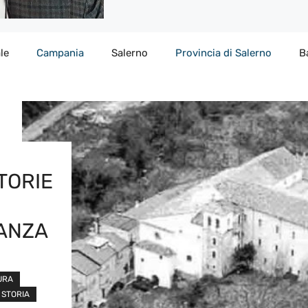
le
Campania
Salerno
Provincia di Salerno
B
TORIE
CANZA
URA
STORIA