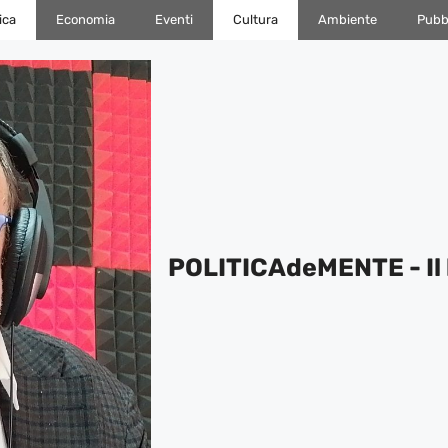
ica
Economia
Eventi
Cultura
Ambiente
Pubbl
POLITICAdeMENTE - Il 