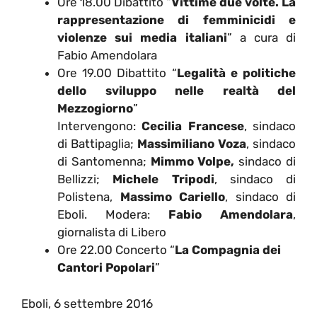
Ore 18.00 Dibattito “
Vittime due volte. La
rappresentazione di femminicidi e
violenze sui media italiani
” a cura di
Fabio Amendolara
Ore 19.00 Dibattito “
Legalità e politiche
dello sviluppo nelle realtà del
Mezzogiorno
”
Intervengono:
Cecilia Francese
, sindaco
di Battipaglia;
Massimiliano Voza
, sindaco
di Santomenna;
Mimmo Volpe,
sindaco di
Bellizzi;
Michele Tripodi
, sindaco di
Polistena,
Massimo Cariello
, sindaco di
Eboli. Modera:
Fabio Amendolara
,
giornalista di Libero
Ore 22.00 Concerto “
La Compagnia dei
Cantori Popolari
”
Eboli, 6 settembre 2016