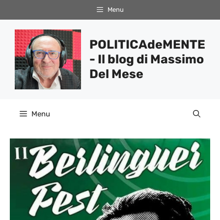
Vai
Menu
al
contenuto
POLITICAdeMENTE
- Il blog di Massimo
Del Mese
Menu