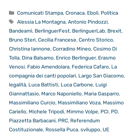
Categorie
Comunicati Stampa
,
Cronaca
,
Eboli
,
Politica
Tag
Alessia La Montagna
,
Antonio Pindozzi
,
Bandeamì
,
BerlinguerFest
,
BerlinguerLab
,
Brexit
,
Bruno Steri
,
Cecilia Francese
,
Centro Storico
,
Christina Iannone
,
Corradino Mineo
,
Cosimo Di
Tolla
,
Dina Balsamo
,
Enrico Berlinguer
,
Erasmo
Venosi
,
Fabio Amendolara
,
Federica Cafaro
,
La
compagnia dei canti popolari
,
Largo San Giacomo
,
legalità
,
Luca Battisti
,
Luca Carbone
,
Luigi
Giannattasio
,
Marco Naponiello
,
Maria Gasparro
,
Massimiliano Curcio
,
Massimiliano Voza
,
Massimo
Cariello
,
Michele Tripodi
,
Mimmo Volpe
,
PCI
,
PD
,
Piazzetta Barbacani
,
PRC
,
Referendum
Costituzionale
,
Rossella Puca
,
sviluppo
,
UE