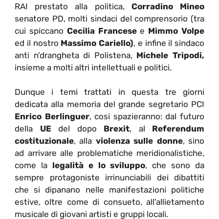
RAI prestato alla politica,
Corradino Mineo
senatore PD, molti sindaci del comprensorio (tra
cui spiccano
Cecilia Francese
e
Mimmo Volpe
ed il nostro
Massimo Cariello)
, e infine il sindaco
anti n’drangheta di Polistena,
Michele Tripodi,
insieme a molti altri intellettuali e politici.
Dunque i temi trattati in questa tre giorni
dedicata alla memoria del grande segretario PCI
Enrico Berlinguer
, cosi spazieranno: dal futuro
della
UE
del dopo
Brexit
, al
Referendum
costituzionale
, alla
violenza sulle donne
, sino
ad arrivare alle problematiche meridionalistiche,
come la
legalità e lo sviluppo
, che sono da
sempre protagoniste irrinunciabili dei dibattiti
che si dipanano nelle manifestazioni politiche
estive, oltre come di consueto, all’allietamento
musicale di giovani artisti e gruppi locali.