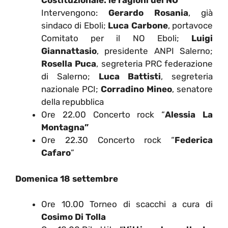
Costituzionale: le ragioni del NO
”
Intervengono:
Gerardo Rosania
, già
sindaco di Eboli;
Luca Carbone
, portavoce
Comitato per il NO Eboli;
Luigi
Giannattasio
, presidente ANPI Salerno;
Rosella Puca
, segreteria PRC federazione
di Salerno;
Luca Battisti
, segreteria
nazionale PCI;
Corradino Mineo
, senatore
della repubblica
Ore 22.00 Concerto rock “
Alessia La
Montagna”
Ore 22.30 Concerto rock “
Federica
Cafaro
”
Domenica 18 settembre
Ore 10.00 Torneo di scacchi a cura di
Cosimo Di Tolla