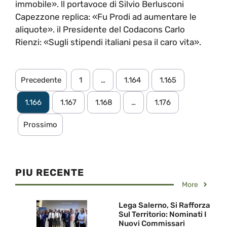
immobile». ll portavoce di Silvio Berlusconi
Capezzone replica: «Fu Prodi ad aumentare le
aliquote». il Presidente del Codacons Carlo
Rienzi: «Sugli stipendi italiani pesa il caro vita».
Precedente
1
…
1.164
1.165
1.166
1.167
1.168
…
1.176
Prossimo
PIU RECENTE
More
Lega Salerno, Si Rafforza
Sul Territorio: Nominati I
Nuovi Commissari