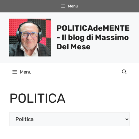
Vai
Menu
al
contenuto
POLITICAdeMENTE
- Il blog di Massimo
Del Mese
Menu
POLITICA
Categorie