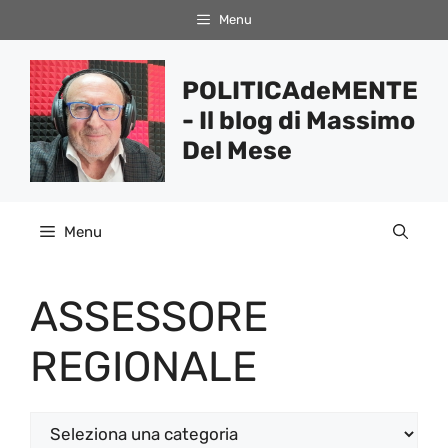
Vai
Menu
al
contenuto
POLITICAdeMENTE
- Il blog di Massimo
Del Mese
Menu
ASSESSORE
REGIONALE
Categorie