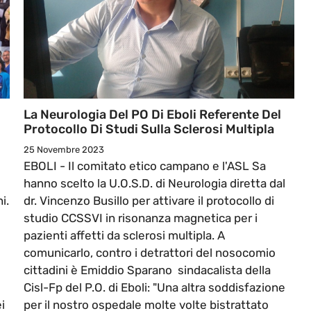
La Neurologia Del PO Di Eboli Referente Del
Protocollo Di Studi Sulla Sclerosi Multipla
25 Novembre 2023
EBOLI - Il comitato etico campano e l'ASL Sa
hanno scelto la U.O.S.D. di Neurologia diretta dal
i.
dr. Vincenzo Busillo per attivare il protocollo di
studio CCSSVI in risonanza magnetica per i
pazienti affetti da sclerosi multipla. A
comunicarlo, contro i detrattori del nosocomio
cittadini è Emiddio Sparano sindacalista della
Cisl-Fp del P.O. di Eboli: "Una altra soddisfazione
i
per il nostro ospedale molte volte bistrattato