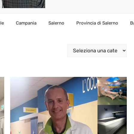
le
Campania
Salerno
Provincia di Salerno
B
Categorie