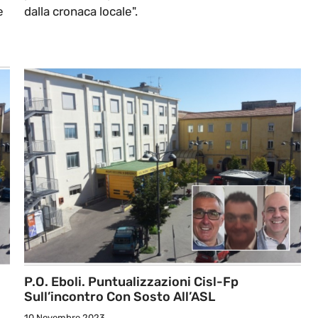
e
dalla cronaca locale".
P.O. Eboli. Puntualizzazioni Cisl-Fp
Sull’incontro Con Sosto All’ASL
10 Novembre 2023