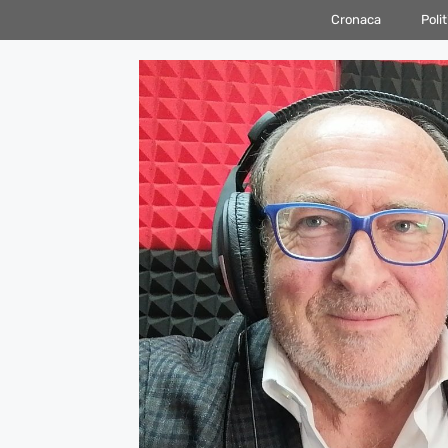
Vai
Cronaca
Polit
al
contenuto