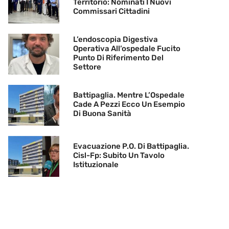
Territorio: Nominati I Nuovi
Commissari Cittadini
L’endoscopia Digestiva
Operativa All’ospedale Fucito
Punto Di Riferimento Del
Settore
Battipaglia. Mentre L’Ospedale
Cade A Pezzi Ecco Un Esempio
Di Buona Sanità
Evacuazione P.O. Di Battipaglia.
Cisl-Fp: Subito Un Tavolo
Istituzionale