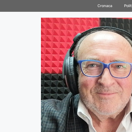
Vai
Cronaca
Polit
al
contenuto