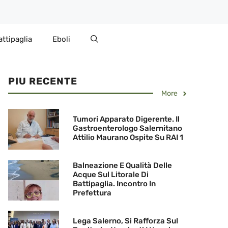
attipaglia
Eboli
PIU RECENTE
More
Tumori Apparato Digerente. Il
Gastroenterologo Salernitano
Attilio Maurano Ospite Su RAI 1
Balneazione E Qualità Delle
Acque Sul Litorale Di
Battipaglia. Incontro In
Prefettura
Lega Salerno, Si Rafforza Sul