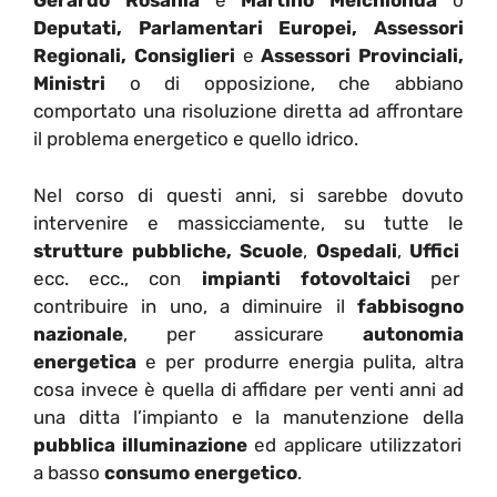
Gerardo Rosania
e
Martino Melchionda
o
Deputati, Parlamentari Europei, Assessori
Regionali, Consiglieri
e
Assessori Provinciali,
Ministri
o di opposizione, che abbiano
comportato una risoluzione diretta ad affrontare
il problema energetico e quello idrico.
Nel corso di questi anni, si sarebbe dovuto
intervenire e massicciamente, su tutte le
strutture pubbliche,
Scuole
,
Ospedali
,
Uffici
ecc. ecc., con
impianti fotovoltaici
per
contribuire in uno, a diminuire il
fabbisogno
nazionale
, per assicurare
autonomia
energetica
e per produrre energia pulita, altra
cosa invece è quella di affidare per venti anni ad
una ditta l’impianto e la manutenzione della
pubblica illuminazione
ed applicare utilizzatori
a basso
consumo energetico
.