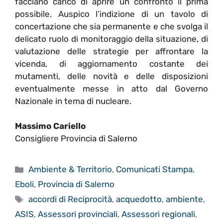
facciano carico di aprire un confronto il prima
possibile. Auspico l’indizione di un tavolo di
concertazione che sia permanente e che svolga il
delicato ruolo di monitoraggio della situazione, di
valutazione delle strategie per affrontare la
vicenda, di aggiornamento costante dei
mutamenti, delle novità e delle disposizioni
eventualmente messe in atto dal Governo
Nazionale in tema di nucleare.
Massimo Cariello
Consigliere Provincia di Salerno
Categorie
Ambiente & Territorio
,
Comunicati Stampa
,
Eboli
,
Provincia di Salerno
Tag
accordi di Reciprocità
,
acquedotto
,
ambiente
,
ASIS
,
Assessori provinciali
,
Assessori regionali
,