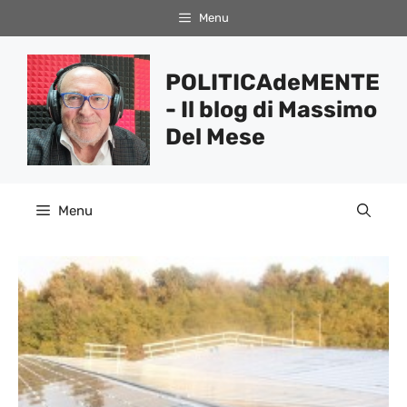
Vai
Menu
al
contenuto
POLITICAdeMENTE
- Il blog di Massimo
Del Mese
Menu