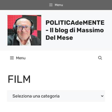
Vai
Menu
al
contenuto
POLITICAdeMENTE
- Il blog di Massimo
Del Mese
Menu
FILM
Categorie