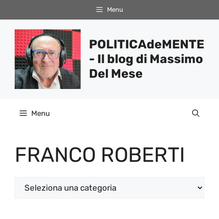
Vai
Menu
al
contenuto
POLITICAdeMENTE
- Il blog di Massimo
Del Mese
Menu
FRANCO ROBERTI
Categorie