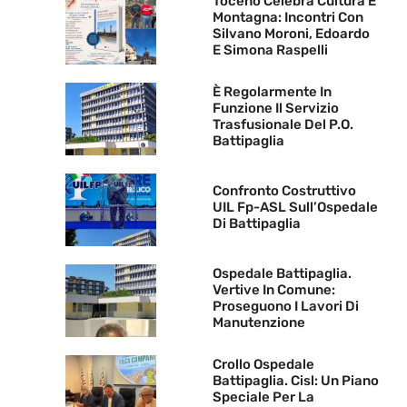
Toceno Celebra Cultura E
Montagna: Incontri Con
Silvano Moroni, Edoardo
E Simona Raspelli
È Regolarmente In
Funzione Il Servizio
Trasfusionale Del P.O.
Battipaglia
Confronto Costruttivo
UIL Fp-ASL Sull’Ospedale
Di Battipaglia
Ospedale Battipaglia.
Vertive In Comune:
Proseguono I Lavori Di
Manutenzione
Crollo Ospedale
Battipaglia. Cisl: Un Piano
Speciale Per La